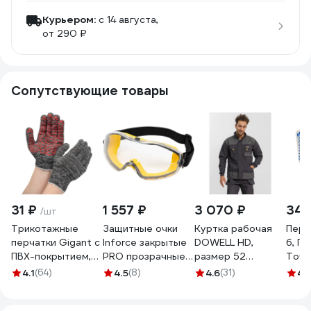
Курьером:
c 14 августа,
от 290 ₽
Сопутствующие товары
31 ₽
1 557 ₽
3 070 ₽
34 
/шт
Трикотажные
Защитные очки
Куртка рабочая
Перч
перчатки Gigant с
Inforce закрытые
DOWELL HD,
б, П
ПВХ-покрытием,
PRO прозрачные
размер 52
Точка
серые GGC-13
линзы 04-24-02
D81210-L
0050
4.1
(64)
4.5
(8)
4.6
(31)
4.