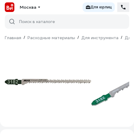
Москва
Для юрлиц
Поиск в каталоге
Главная
/
Расходные материалы
/
Для инструмента
/
Для