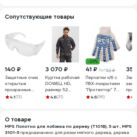
комплект из 5шт
комп
JT-101B
JT-1
Сопутствующие товары
-23%
140 ₽
3 070 ₽
41 ₽
355
/шт
53 ₽
Защитные очки
Куртка рабочая
Перчатки х/б с
Защи
открытые
DOWELL HD,
ПВХ-покрытием
закр
прозрачные
размер 52
"Протектор" 7
проз
Gigant GGСB-1
D81210-L
класс СИБРТЕХ
рези
4.1
(13)
4.6
(31)
4.6
(96)
4.
Россия 67704
GGС
О товаре
MPS Полотно для лобзика по дереву (T101B), 5 шт., MPS
3101-5
предназначено для резки мягкого дерева, дерева