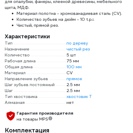
для опалубки, фанеры, клееной древесины, мебельного
щита, МДФ.
Материал полотна - хромованадиевая сталь (CV).
Количество зубьев на дюйм - 10 t.p.i.
Чистый, прямой рез.
Характеристики
Тип
по дереву
Назначение
чистый рез
Количество
5 шт
Рабочая длина
75 мм
Общая длина
100 мм
Материал
CV
Направление зубьев
прямое
Шаг зубьев постоянный
2.5 мм
Шаг
2.5 мм
Тип хвостовика
хвостовик Т
Алмазная
нет
Гарантия производителя
на товары MPS
Комплектация