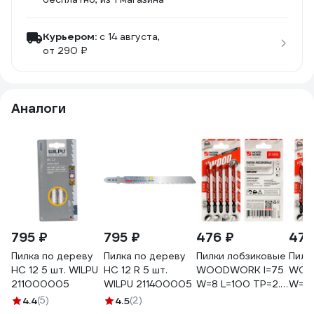
Курьером:
c 14 августа,
от 290 ₽
Аналоги
795 ₽
795 ₽
476 ₽
476
Пилка по дереву
Пилка по дереву
Пилки лобзиковые
Пилк
HC 12 5 шт. WILPU
HC 12 R 5 шт.
WOODWORK I=75
WOO
211000005
WILPU 211400005
W=8 L=100 TP=2.5
W=8 
TPI=10 (дерево/
TPI=
4.4
(5)
4.5
(2)
чистовой рез)
чист