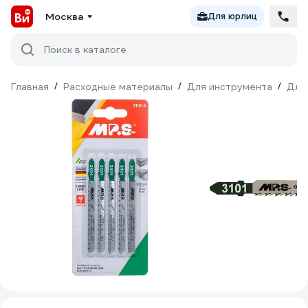
Москва
Для юрлиц
Поиск в каталоге
Главная
/
Расходные материалы
/
Для инструмента
/
Для