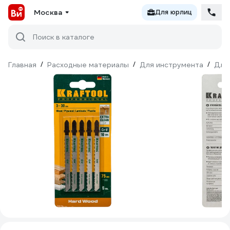
Москва
Для юрлиц
Поиск в каталоге
Главная
/
Расходные материалы
/
Для инструмента
/
Для