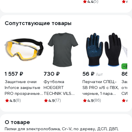
TPI=10 (дерево/
TPI=10 (дерево/
фане
4.4
(5)
4.
чистовой рез)
чистовой рез)
фигу
комплект из 5шт
комплект из 5шт
хвост
JT-101BR
JT-101B
мм, 7
Сопутствующие товары
Kraft
2,5
-26
1 557 ₽
730 ₽
56 ₽
86 
/шт
Защитные очки
Футболка
Перчатки СПЕЦ-
Защи
Inforce закрытые
HOEGERT
SB PRO х/б с ПВХ,
откр
PRO прозрачные
TECHNIK VILS
черные, 1 пара
СИБ
линзы 04-24-02
хлопок,
3.1211.011
проз
4.5
(8)
4.9
(17)
4.9
(86)
4.
графитовая, р. L
удар
HT5K410-L
поли
боко
О товаре
защи
Пилки для электролобзика, Cr-V, по дереву, ДСП, ДВП,