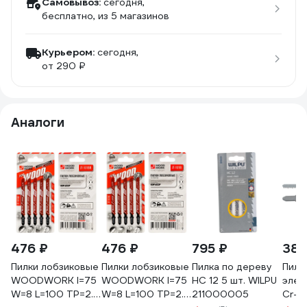
Самовывоз:
сегодня,
бесплатно
, из 5 магазинов
Курьером:
сегодня,
от 290 ₽
Аналоги
476 ₽
476 ₽
795 ₽
385
Пилки лобзиковые
Пилки лобзиковые
Пилка по дереву
Пилк
WOODWORK I=75
WOODWORK I=75
HC 12 5 шт. WILPU
элек
W=8 L=100 TP=2.5
W=8 L=100 TP=2.5
211000005
Cr-V