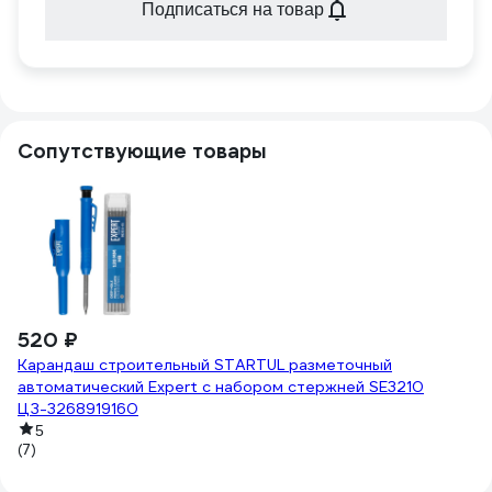
Подписаться на товар
Сопутствующие товары
520 ₽
-
4
Карандаш строительный STARTUL разметочный
автоматический Expert с набором стержней SE3210
41
Из
ЦЗ-3268919160
G
5
(7)
(2