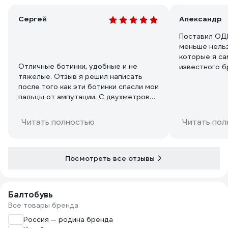
Сергей
Александр
Поставил ОДНУ звёздочку т
меньше нельз
которые я са
Отличные ботинки, удобные и не
известного б
тяжелые. Отзыв я решил написать
сделаны как 
после того как эти ботинки спасли мои
дерева. От н
пальцы от ампутации. С двухметровой
пальцах ног, 
высоты упал на ногу тяжелый лист
железа. Было больно но когда я
Читать полностью
Читать пол
увидел что стало с ботинком я понял
что могло быть ещё больнее. От
такого удара, металическая пластина
в носовой части немного согнулась.
Посмотреть все отзывы
При попытки ее выпрямить, ничего не
получилось, пришлось ее полностью
достать. Толщина пластины 1,5- 2 мм.
Балтобувь
Однозначно куплю ещё раз эти
Все товары бренда
ботинки.
Россия — родина бренда