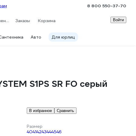
рам
8 800 550-37-70
Войти
Сравнение
Заказы
Корзина
Сантехника
Авто
Для юрлиц
YSTEM S1PS SR FO серый
В избранное
Сравнить
Размер
40
41
42
43
44
45
46