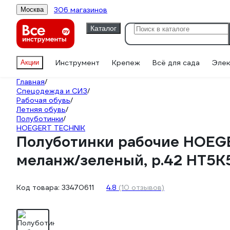
306 магазинов
Москва
Каталог
Инструмент
Крепеж
Всё для сада
Элек
Акции
Главная
/
Спецодежда и СИЗ
/
Рабочая обувь
/
Летняя обувь
/
Полуботинки
/
HOEGERT TECHNIK
Полуботинки рабочие HOEG
меланж/зеленый, р.42 HT5K
Код товара:
33470611
4.8
(10 отзывов)