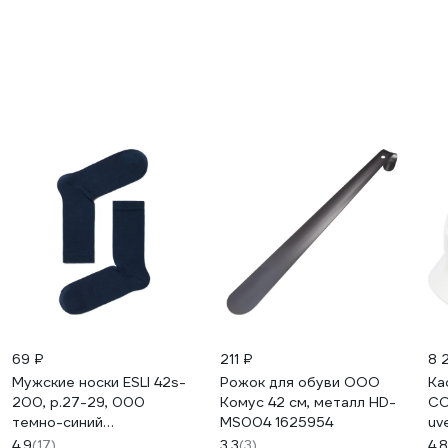
69 ₽
211 ₽
8 
Мужские носки ESLI 42s-
Рожок для обуви ООО
Ка
200, р.27-29, 000
Комус 42 см, металл HD-
С
темно-синий
MS004 1625954
uv
1001331520040480000
бе
4.9
(17)
3.3
(3)
4.8