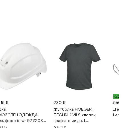
-22%
215 ₽
730 ₽
540 ₽
ска
Футболка HOEGERT
Держат
ОЮЗСПЕЦОДЕЖДА
TECHNIK VILS хлопок,
Lemax 
ex, феос b-wr 9772030,
графитовая, р. L
лая 2000000139654
HT5K410-L
(17)
4.8
(18)