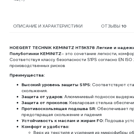
ОПИСАНИЕ И ХАРАКТЕРИСТИКИ
ОТЗЫВЫ
10
HOEGERT TECHNIK KEMINITZ HT5K578 Легкие и надежн
Полуботинки KEMINITZ
– это сочетание легкости, комфо
Соответствуя классу безопасности S1PS согласно EN ISO
производственных рисков
Преимущества:
Высокий уровень защиты S1PS:
Соответствуют стан
скольжения.
Защита от ударов:
Алюминиевый подносок выдержи
Защита от проколов:
Кевларовая стелька обеспечи
Противоскользящая подошва SR:
Обеспечивает пр
предотвращая скольжение и падения
Устойчивость к маслам и жирам FO:
Подошва усто
Комфорт и удобство:
Верх из текстиля и усиления из микрофибры 