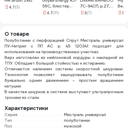
MR Brush 3145
обуви Energy RJ-
DIWARI BAMBOO
Муль
56С, блистер
7С-94СП, р.27,
Вели
(3)
4.7
005711
000 черный
см N
(31)
(7)
(2
4.7
5
5
1001330110030012000
О товаре
Полуботинки с перфорацией Спрут Мистраль универсал
ПУ-Нитрил с ПП АС р. 45 120341 подходят для
использования на производственных участках.
Верх изготовлен из нейлоновой кордуры с накладкой из
ТПУ. Обладает большой стойкостью к истиранию.
Отличаются наличием системы скоростной шнуровки.
Технология позволяет зашнуровывать полуботинки
буквально одним движением – простым вращением
катушки.
В качестве шнурков в системе выступают ультрапрочные
тросики из стали.
Характеристики
Серия
Мистраль универсал
Тип
полуботинки
Пол
мужской