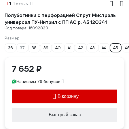
1
1 отзыв
Полуботинки с перфорацией Спрут Мистраль
универсал ПУ-Нитрил с ПП АС р. 45 120341
Код товара: 16092829
Размер
36
37
38
39
40
41
42
43
44
45
4
7 652 ₽
Начислим 76 бонусов
В корзину
Быстрый заказ