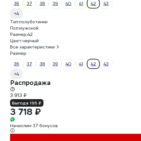
36
37
38
39
40
41
42
43
+4
Тип:
полуботинки
Пол:
мужской
Размер:
42
Цвет:
черный
Все характеристики
Размер
36
37
38
39
40
41
42
43
+4
Распродажа
3 913 ₽
Выгода 195 ₽
3 718 ₽
Начислим 37 бонусов