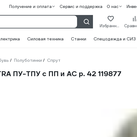
Получение и оплата
Сервис и поддержка
О нас
Инве
Избранное
лектрика
Силовая техника
Станки
Спецодежда и СИЗ
бувь
Полуботинки
Спрут
/
/
A ПУ-ТПУ с ПП и АС р. 42 119877