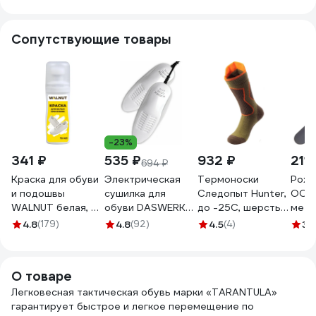
Сопутствующие товары
-23%
341 ₽
535 ₽
932 ₽
211 
694 ₽
Краска для обуви
Электрическая
Термоноски
Рожо
и подошвы
сушилка для
Следопыт Hunter,
ООО 
WALNUT белая, 75
обуви DASWERK
до -25С, шерсть
мета
мл WLN0008
SD5 15 Вт 456198
Мериносов, р.43-
MS00
4.8
(179)
4.8
(92)
4.5
(4)
3.
46 PF-TS-18
О товаре
Легковесная тактическая обувь марки «TARANTULA»
гарантирует быстрое и легкое перемещение по