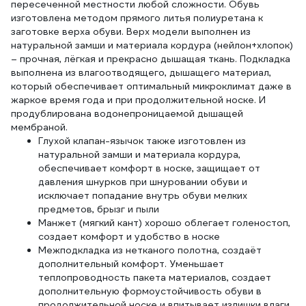
пересеченной местности любой сложности. Обувь
изготовлена методом прямого литья полиуретана к
заготовке верха обуви. Верх модели выполнен из
натуральной замши и материала кордура (нейлон+хлопок)
– прочная, лёгкая и прекрасно дышащая ткань. Подкладка
выполнена из влагоотводящего, дышащего материал,
который обеспечивает оптимальный микроклимат даже в
жаркое время года и при продолжительной носке. И
продублирована водонепроницаемой дышащей
мембраной.
Глухой клапан-язычок также изготовлен из
натуральной замши и материала кордура,
обеспечивает комфорт в носке, защищает от
давления шнурков при шнуровании обуви и
исключает попадание внутрь обуви мелких
предметов, брызг и пыли
Манжет (мягкий кант) хорошо облегает голеностоп,
создает комфорт и удобство в носке
Межподкладка из нетканого полотна, создаёт
дополнительный комфорт. Уменьшает
теплопроводность пакета материалов, создает
дополнительную формоустойчивость обуви в
продолжительной носке и впитывает излишки влаги