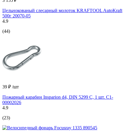
3 155 ₽
Цельнокованый слесарный молоток KRAFTOOL AutoKraft
500г 20070-05
4.9
(44)
39 ₽
/шт
Пожарный карабин Insparion d4, DIN 5299 С, 1 шт. С1-
00002026
4.9
(23)