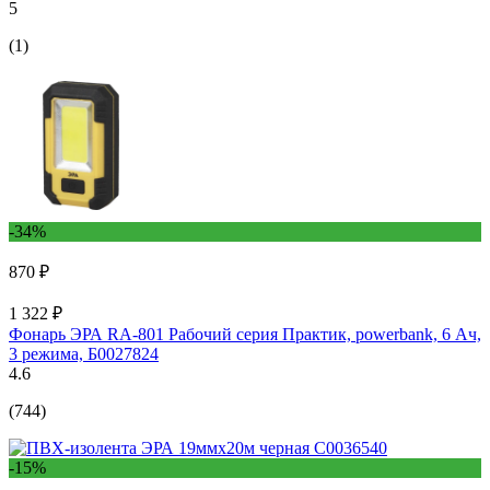
5
(1)
-34%
870 ₽
1 322 ₽
Фонарь ЭРА RA-801 Рабочий серия Практик, powerbank, 6 Ач,
3 режима, Б0027824
4.6
(744)
-15%