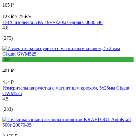
105 ₽
123 ₽
5.25 ₽/м
ПВХ-изолента ЭРА 19ммх20м черная C0036540
4.8
(275)
-3%
401 ₽
414 ₽
Измерительная рулетка с магнитным крюком, 5x25мм Gigant
GWM525
4.5
(233)