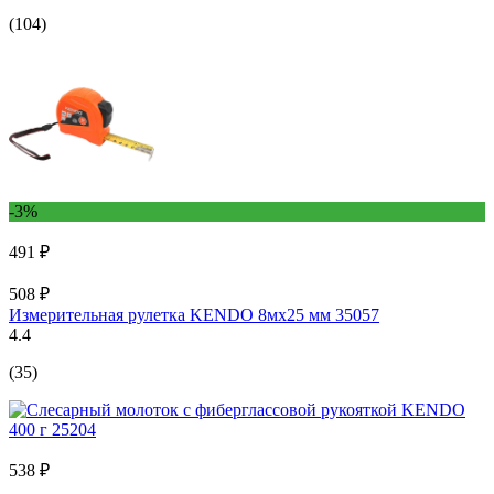
(104)
-3%
491 ₽
508 ₽
Измерительная рулетка KENDO 8мх25 мм 35057
4.4
(35)
538 ₽