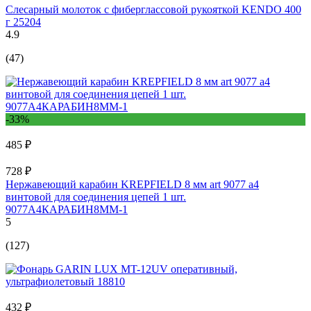
Слесарный молоток с фиберглассовой рукояткой KENDO 400
г 25204
4.9
(47)
-33%
485 ₽
728 ₽
Нержавеющий карабин KREPFIELD 8 мм art 9077 а4
винтовой для соединения цепей 1 шт.
9077А4КАРАБИН8ММ-1
5
(127)
432 ₽