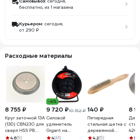
Самовывоз:
сегодня,
бесплатно
, из 1 магазина
Курьером:
сегодня,
от 290 ₽
Расходные материалы
-4%
8 755 ₽
9 720 ₽
140 ₽
8 9
10 152 ₽
Круг заточной 13A
Силовой
Пятирядная
Диск
(13D) CBN230 для
удлинитель
стальная щетка с
стан
сверл HSS PB
Gigant на
деревянной
420/
International
металлической
ручкой Biber
NEW
4.8
(5)
4
(41)
4.2
(5)
5
(1