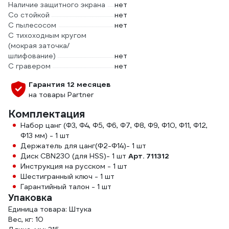
Наличие защитного экрана
нет
Со стойкой
нет
С пылесосом
нет
С тихоходным кругом
(мокрая заточка/
шлифование)
нет
С гравером
нет
Гарантия 12 месяцев
на товары Partner
Комплектация
Набор цанг (Φ3, Φ4, Φ5, Φ6, Φ7, Φ8, Φ9, Φ10, Φ11, Φ12,
Φ13 мм) - 1 шт
Держатель для цанг(Φ2-Φ14)- 1 шт
Диск CBN230 (для HSS)- 1 шт
Арт. 711312
Инструкция на русском - 1 шт
Шестигранный ключ - 1 шт
Гарантийный талон - 1 шт
Упаковка
Единица товара: Штука
Вес, кг: 10