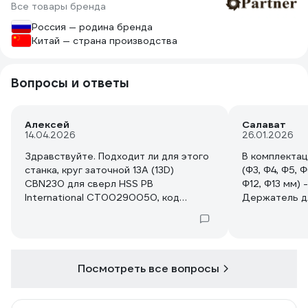
Все товары бренда
Россия — родина бренда
Китай — страна производства
Вопросы и ответы
Алексей
Салават
14.04.2026
26.01.2026
Здравствуйте. Подходит ли для этого
В комплектац
станка, круг заточной 13A (13D)
(Φ3, Φ4, Φ5, Φ
CBN230 для сверл HSS PB
Φ12, Φ13 мм) -
International CT00290050, код
Держатель дл
товара: 25845923?
Вопрос: Для 
Цангу Ф2 нуж
Посмотреть все вопросы