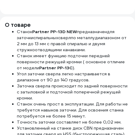
CT00290050
катушке КГ 3x2,5
70950
NEW/
50 м 80080
тов-076238
Part
О товаре
Станок
Partner PP-13D NEW
предназначендля
заточкиспиральныхсверлпо металлудиапазоном от
2 мм до 13 мм с правой спиралью и двумя
стружкоотводящими канавками.
Станок имеет функцию подточки передней
поверхности режущей кромки ( основное отличие
от модели
Partner PP-13C
).
Угол заточки сверла легко настраивается в
диапазоне от 90 до 140 градусов.
Заточка сверла происходит по задней поверхности
с затыловкой и подточкой поперечной режущей
кромки.
Станок очень прост в эксплуатации. Для работы не
требуется навыков заточки. Для освоения станка
потребуется не более 15 минут.
Точность заточки составляет не более 0,02 мм.
Установленный на станке диск CBN предназначен
для заточки сверл из HSS (быстрорежущая сталь).