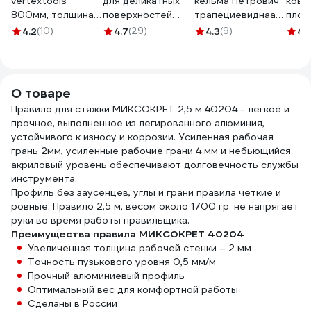
vertextools
для деликатных
кельма Петрович
ковш
800мм, толщина
поверхностей
трапециевиднаая,
плос
0,5мм,
IRFIX EXTRA 50
200x80x70мм,
плас
4.2
(10)
4.7
(29)
4.3
(9)
4.
алюминевый+нержавеющая
мм, 25 м, розовая
нержавеющая
ручк
сталь 1607-800
Mr.SiL 30082
сталь 4100014094
8634
О товаре
Правило для стяжки МИКСОКРЕТ 2,5 м 40204 - легкое и
прочное, выполненное из легированного алюминия,
устойчивого к износу и коррозии. Усиленная рабочая
грань 2мм, усиленные рабочие грани 4 мм и небьющийся
акриловый уровень обеспечивают долговечность службы
инструмента.
Профиль без заусенцев, углы и грани правила четкие и
ровные. Правило 2,5 м, весом около 1700 гр. не напрягает
руки во время работы правильщика.
Преимущества правила МИКСОКРЕТ 40204
Увеличенная толщина рабочей стенки – 2 мм
Точность пузькового уровня 0,5 мм/м
Прочный алюминиевый профиль
Оптимальный вес для комфортной работы
Сделаны в России