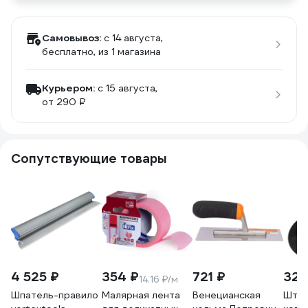
Самовывоз:
c 14 августа,
бесплатно
, из 1 магазина
Курьером:
c 15 августа,
от 290 ₽
Сопутствующие товары
4 525 ₽
354 ₽
721 ₽
325
14.16 ₽/м
Шпатель-правило
Малярная лента
Венецианская
Штук