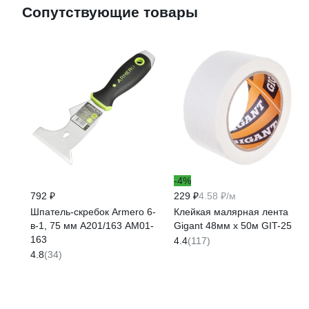
Сопутствующие товары
-4%
792 ₽
229 ₽
4.58 ₽/м
Шпатель-скребок Armero 6-
Клейкая малярная лента
в-1, 75 мм A201/163 AM01-
Gigant 48мм x 50м GIT-25
163
4.4
(117)
4.8
(34)