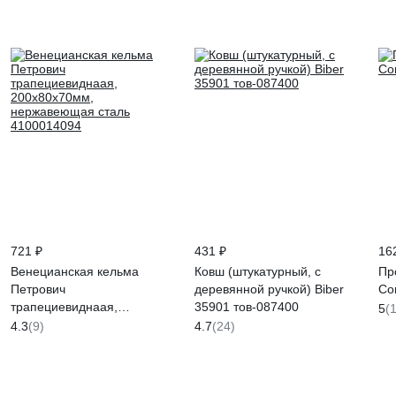
721 ₽
431 ₽
16
Венецианская кельма
Ковш (штукатурный, с
Пр
Петрович
деревянной ручкой) Biber
Сo
трапециевиднаая,
35901 тов-087400
5
(
200x80x70мм,
4.3
(9)
4.7
(24)
нержавеющая сталь
4100014094