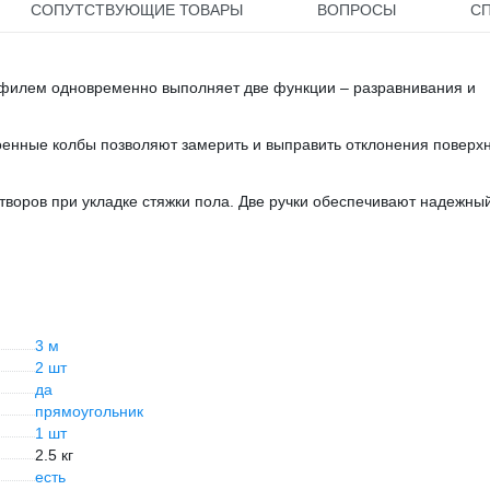
СОПУТСТВУЮЩИЕ ТОВАРЫ
ВОПРОСЫ
С
филем одновременно выполняет две функции – разравнивания и
роенные колбы позволяют замерить и выправить отклонения поверх
воров при укладке стяжки пола. Две ручки обеспечивают надежны
3 м
2 шт
да
прямоугольник
1 шт
2.5 кг
есть