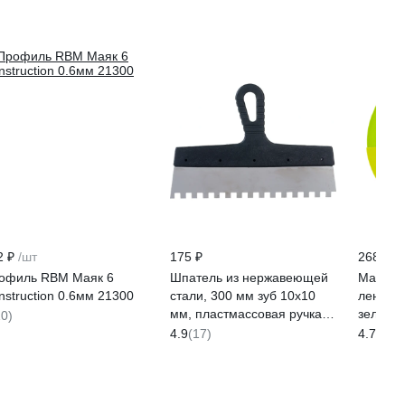
2 ₽
/шт
175 ₽
268 ₽
5.
офиль RBM Маяк 6
Шпатель из нержавеющей
Малярн
nstruction 0.6мм 21300
стали, 300 мм зуб 10х10
лента 
мм, пластмассовая ручка
зеленая
10)
СИБРТЕХ 85501
мм, 50
4.9
(17)
4.7
(81)