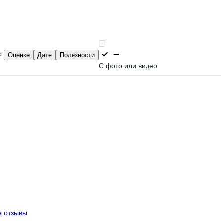
о:
Оценке
Дате
Полезности
С фото или видео
е отзывы