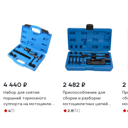
4 440 ₽
2 482 ₽
2
Набор для снятия
Приспособление для
Пр
поршней тормозного
сборки и разборки
сб
суппорта на мотоцикле
мотоциклетных цепей
мо
ROCKFORCE RF-
VERTUL VR50095
KR
4
(1)
2.8
(12)
913Y02(16107)