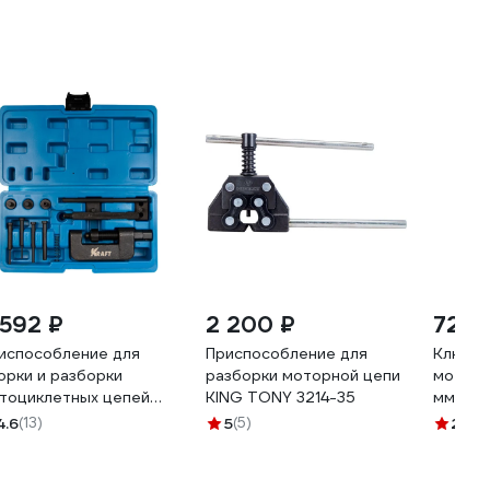
 592 ₽
2 200 ₽
725 
испособление для
Приспособление для
Ключ д
орки и разборки
разборки моторной цепи
мотоц
тоциклетных цепей
KING TONY 3214-35
мм 40.1
AFT KT 701111
4.6
(13)
5
(5)
2.9
(7