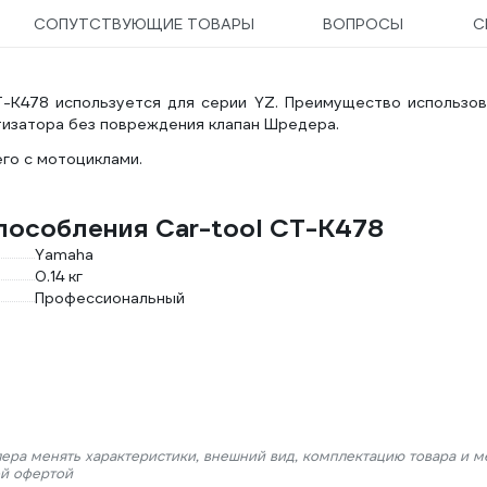
СОПУТСТВУЮЩИЕ ТОВАРЫ
ВОПРОСЫ
С
-K478 используется для серии YZ. Преимущество использов
изатора без повреждения клапан Шредера.
го с мотоциклами.
пособления Car-tool CT-K478
Yamaha
0.14 кг
Профессиональный
лера менять характеристики, внешний вид, комплектацию товара и м
ой офертой