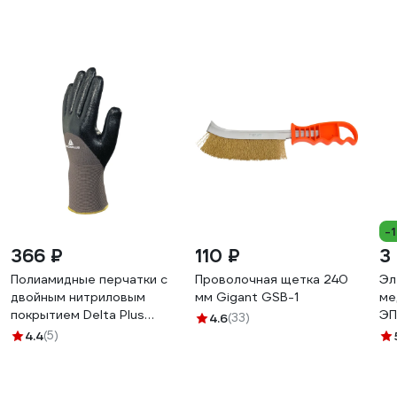
-
366 ₽
110 ₽
3
Полиамидные перчатки с
Проволочная щетка 240
Эл
двойным нитриловым
мм Gigant GSB-1
ме
покрытием Delta Plus
ЭП
4.6
(33)
VE713, р.10 VE71310
4.4
(5)