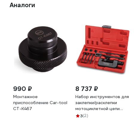
Аналоги
990 ₽
8 737 ₽
Монтажное
Набор инструментов для
приспособление Car-tool
заклепки/расклепки
CT-K467
мотоциклетной цепи
TOPTUL 13 предметов
3
(2)
JGAI1304