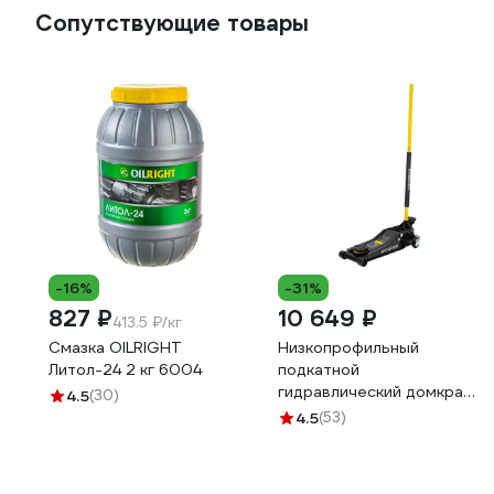
Сопутствующие товары
-16%
-31%
827 ₽
10 649 ₽
413.5 ₽/кг
Смазка OILRIGHT
Низкопрофильный
Литол-24 2 кг 6004
подкатной
гидравлический домкрат
4.5
(30)
Inforce 3 тонны, высота
4.5
(53)
подхвата 75мм, высота
подъема 505мм 08-08-
75