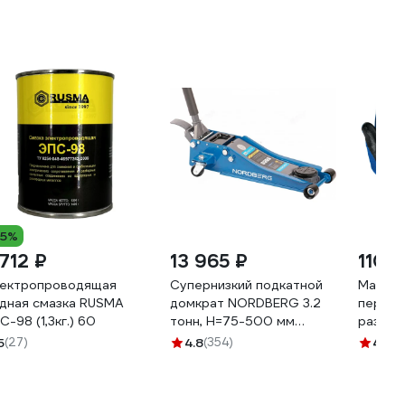
15%
 712 ₽
13 965 ₽
110 ₽
ектропроводящая
Супернизкий подкатной
Маслоб
дная смазка RUSMA
домкрат NORDBERG 3.2
перчат
С-98 (1,3кг.) 60
тонн, H=75-500 мм
размер 
N32032
5
(27)
4.8
(354)
4.7
(2