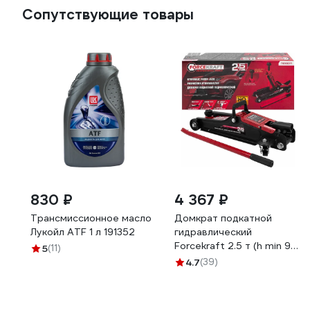
Сопутствующие товары
830 ₽
4 367 ₽
Трансмиссионное масло
Домкрат подкатной
Лукойл ATF 1 л 191352
гидравлический
Forcekraft 2.5 т (h min 90
5
(11)
мм, h max 400 мм) FK-
4.7
(39)
T830031(61301)