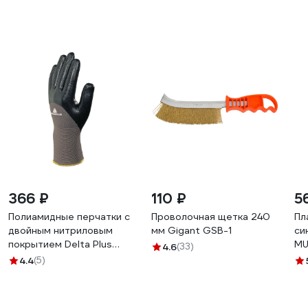
366 ₽
110 ₽
5
Полиамидные перчатки с
Проволочная щетка 240
Пл
двойным нитриловым
мм Gigant GSB-1
си
покрытием Delta Plus
MU
4.6
(33)
VE713, р.10 VE71310
10
4.4
(5)