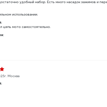
достаточно удобный набор. Есть много насадок зажимов и пер
ильном использовании.
:
ял цепь мото самостоятельно.
ля:
025
г. Москва
: