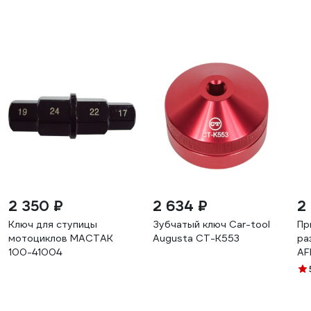
2 350 ₽
2 634 ₽
2
Ключ для ступицы
Зубчатый ключ Car-tool
Пр
мотоциклов МАСТАК
Augusta CT-K553
ра
100-41004
AF