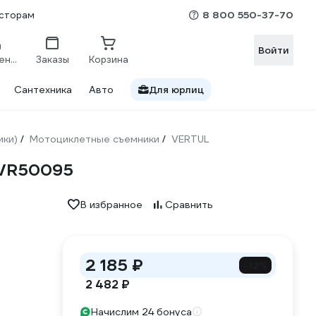
8 800 550-37-70
сторам
Войти
Сравнение
Заказы
Корзина
Сантехника
Авто
Для юрлиц
ики)
Мотоциклетные съемники
VERTUL
/
/
 VR50095
В избранное
Сравнить
2 185 ₽
-12%
2 482 ₽
Начислим 24 бонуса