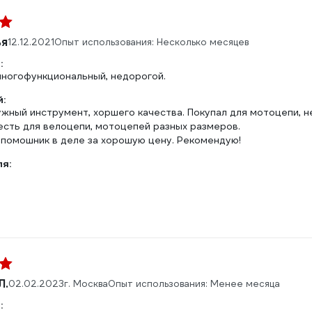
ья
12.12.2021
Опыт использования: Несколько месяцев
:
многофункциональный, недорогой.
:
жный инструмент, хоршего качества. Покупал для мотоцепи, н
есть для велоцепи, мотоцепей разных размеров.
помошник в деле за хорошую цену. Рекомендую!
ля:
Л.
02.02.2023
г. Москва
Опыт использования: Менее месяца
: