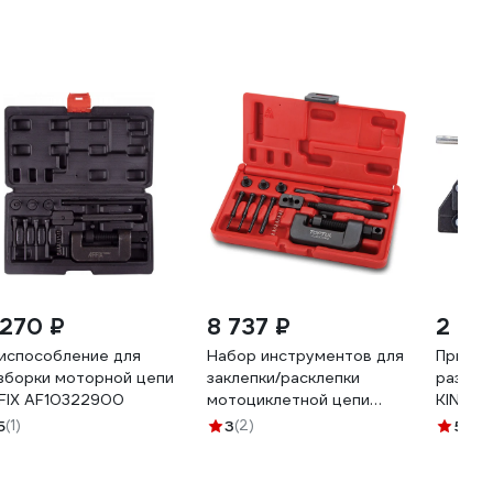
 270 ₽
8 737 ₽
2 20
испособление для
Набор инструментов для
Приспо
зборки моторной цепи
заклепки/расклепки
разбор
FIX AF10322900
мотоциклетной цепи
KING T
TOPTUL 13 предметов
5
(1)
3
(2)
5
(5)
JGAI1304