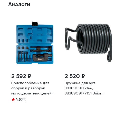
Аналоги
2 592 ₽
2 520 ₽
Приспособление для
Пружина для арт.
сборки и разборки
3838909177144,
мотоциклетных цепей
3838909177151 Unior
KRAFT KT 701111
3838909177168
4.6
(13)