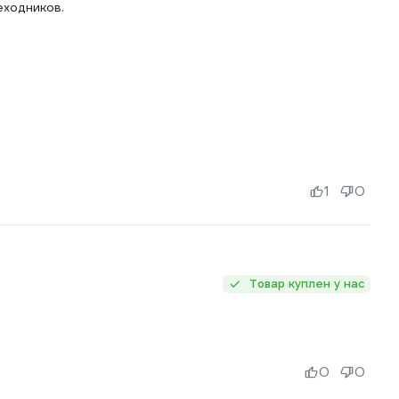
еходников.
1
0
Товар куплен у нас
0
0