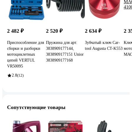
2 482 ₽
2 520 ₽
2 634 ₽
2 3
Приспособление для
Пружина для арт.
Зубчатый ключ Car-
Ключ
сборки и разборки
3838909177144,
tool Augusta CT-K553
мот
мотоциклетных
3838909177151 Unior
МАС
цепей VERTUL
3838909177168
VR50095
2.8
(12)
Сопутствующие товары