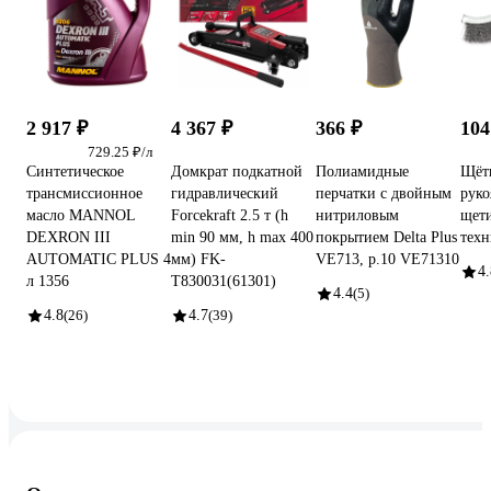
2 917 ₽
4 367 ₽
366 ₽
104
729.25 ₽/л
Синтетическое
Домкрат подкатной
Полиамидные
Щётк
трансмиссионное
гидравлический
перчатки с двойным
руко
масло MANNOL
Forcekraft 2.5 т (h
нитриловым
щет
DEXRON III
min 90 мм, h max 400
покрытием Delta Plus
техн
AUTOMATIC PLUS 4
мм) FK-
VE713, р.10 VE71310
4.
л 1356
T830031(61301)
4.4
(5)
4.8
(26)
4.7
(39)