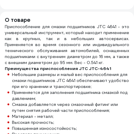
л NORDBERG
ELEMENT 30л EL
13117
AUTO
NO4221
K-30
500 
О товаре
Приспособление для смазки подшипников JTC 4641 - это
универсальный инструмент, который находит применение
как в крупных, так и в небольших автосервисах.
Применяется во время сезонного или индивидуального
технического обслуживания автомобилей, оснащенных
подшипниками с внутренним диаметром до 16 мм, а также
с внешним диаметром до 95 мм. Вес - 0.541 кг.
Преимущества приспособления JTC JTC-4641
Небольшие размеры и малый вес приспособления для
смазки подшипников JTC 4641 обеспечивают удобство
при его хранении и транспортировке;
Применяется для заполнения подшипника смазкой под
давлением;
Смазка добавляется через смазочный фитинг или
путем снятия рабочей части приспособления;
Материал - металл;
Высокая прочность;
Повышенная износостойкость;