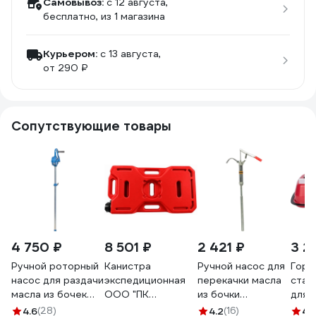
Самовывоз:
c 12 августа,
бесплатно
, из 1 магазина
Курьером:
c 13 августа,
от 290 ₽
Сопутствующие товары
4 750 ₽
8 501 ₽
2 421 ₽
3 2
Ручной роторный
Канистра
Ручной насос для
Гори
насос для раздачи
экспедиционная
перекачки масла
стал
масла из бочек
ООО "ПК
из бочки
для 
объемом 60-220
АкваЭлемент"
АвтоDело 42031
литр
4.6
(28)
4.2
(16)
4.