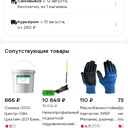
Самовывоз:
c 12 августа,
бесплатно
, из 1 магазина
Курьером:
c 13 августа,
от 290 ₽
Сопутствующие товары
-31%
666 ₽
10 649 ₽
110 ₽
78 
15 512 ₽
Смазка ООО
Маслобензостойкие
Щетк
Низкопрофильный
Центр-Ойл
перчатки ЗУБР
verte
подкатной
Циатим-201 Банка
Механик, размер L
плас
гидравлический
жест.0,8кг
11276-L_z01
ручк
5
(1)
4.7
(258)
3.