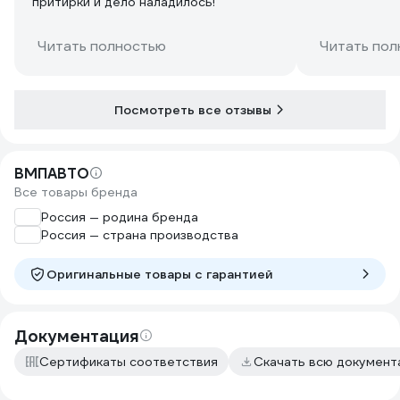
притирки и дело наладилось!
незначительн
факт, что от 
определенно
Читать полностью
Читать пол
Клапана став
предварител
пастой того 
Посмотреть все отзывы
Посмотрим ск
эффект.
ВМПАВТО
Все товары бренда
Россия — родина бренда
Россия — страна производства
Оригинальные товары c гарантией
Документация
Сертификаты соответствия
Скачать всю докумен