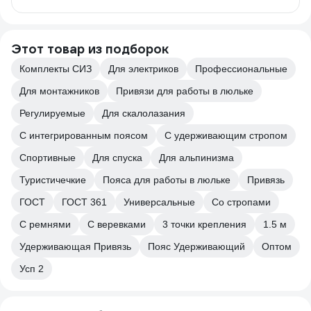
Этот товар из подборок
Комплекты СИЗ
Для электриков
Профессиональные
Для монтажников
Привязи для работы в люльке
Регулируемые
Для скалолазания
С интегрированным поясом
С удерживающим стропом
Спортивные
Для спуска
Для альпинизма
Туристичечкие
Пояса для работы в люльке
Привязь
ГОСТ
ГОСТ 361
Универсальные
Со стропами
С ремнями
С веревками
3 точки крепления
1.5 м
Удерживающая Привязь
Пояс Удерживающий
Оптом
Усп 2