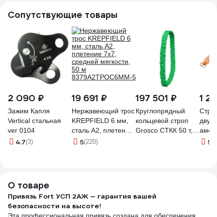
ПРОГРЕСС
Сопутствующие товары
СЕФЕТИ УС 2 аБЖ
2 090 ₽
19 691 ₽
197 501 ₽
1 2
Зажим Капля
Нержавеющий трос
Круглопрядный
Стро
Vertical стальная
KREPFIELD 6 мм,
кольцевой строп
двухв
ver 0104
сталь А2, плетение
Grosco СТКК 50 т,
амор
7x7, средней
20 м кск TIC50020
с ка
4.7
5
5
(3)
(220)
(3
мягкости, 50 м
Gigan
8379А2ТРОС6ММ-50
О товаре
Привязь Fort УСП 2АЖ — гарантия вашей
безопасности на высоте!
Эта профессиональная привязь создана для обеспечения