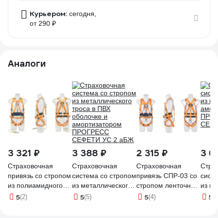
Курьером:
сегодня,
от 290 ₽
Аналоги
3 321 ₽
3 388 ₽
2 315 ₽
3 6
Страховочная
Страховочная
Страховочная
Стра
привязь со стропом
система со стропом
привязь СПР-03 со
сист
из полиамидного
из металлического
стропом ленточным
из ка
каната с
троса в ПВХ
с амортизатором
амор
5
5
5
5
(2)
(5)
(4)
(6
амортизатором ТМ
оболочке и
ТМ Gigant аА
ПРО
Gigant СПР-03 аВК
амортизатором
СЕФЕ