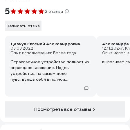
5
2 отзыва
Написать отзыв
Давчук Евгений Александрович
Александра 
03.03.2022
12.11.2024
г. К
Опыт использования: Более года
Опыт использ
Страховочное устройство полностью
выполняет св
оправдало вложение. Надев
устройство, на самом деле
чувствуешь себя в полной
безопасности, страховочная цепь
выполнена из очень толстой стали,
здоровенный карабин очень надежен
и крепок. Перекинув через балку
петлей я повис на этом устройстве
Посмотреть все отзывы
всем весом +вес бруса 200х200 мой
вес 75кг.