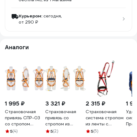
Курьером:
сегодня,
от 290 ₽
Аналоги
1 995 ₽
3 321 ₽
2 315 ₽
1 9
Страховочная
Страховочная
Страховочная
Уде
привязь СПР-03
привязь со
система стропом
сист
со стропом
стропом из
из ленты с
Прай
ленточным с
полиамидного
амортизатором
напл
5
(4)
5
(2)
5
(5)
амортизатором
каната с
ПРОГРЕСС
набе