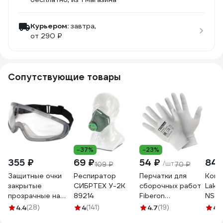
Курьером:
завтра,
от 290 ₽
Сопутствующие товары
-37%
-23%
355 ₽
69 ₽
54 ₽
840
/шт
109 ₽
70 ₽
Защитные очки
Респиратор
Перчатки для
Комб
закрытые
СИБРТЕХ У-2К
сборочных работ
Lake
прозрачные на
89214
Fiberon
NS E
резинке Gigant
полиэстер, 9/L,
Одо 
4.4
(28)
4
(141)
4.7
(19)
4.
GGСR-2
белые, 123108