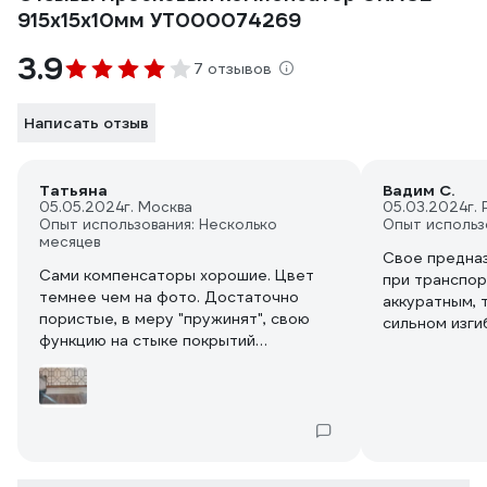
915x15x10мм УТ000074269
3.9
7 отзывов
Написать отзыв
Татьяна
Вадим С.
05.05.2024
г. Москва
05.03.2024
г.
Опыт использования: Несколько
Опыт использ
месяцев
Свое предназ
Сами компенсаторы хорошие. Цвет
при транспор
темнее чем на фото. Достаточно
аккуратным, т
пористые, в меру "пружинят", свою
сильном изги
функцию на стыке покрытий
выполняют хорошо. Но надо понимать,
что в них хорошо забивается пыль и
мелкий сор, и вымывать оттуда это
проблематично. Если их ничем
дополнительно не покрывать, то в
качестве стыковочного устройства