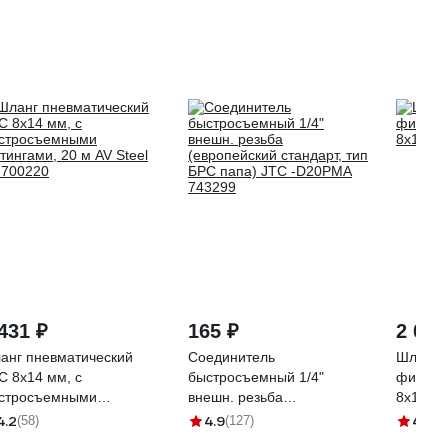
431 ₽
165 ₽
2 002
анг пневматический
Соединитель
Шланг 
C 8x14 мм, с
быстросъемный 1/4"
фитинга
стросъемными
внешн. резьба
8x12 м
тингами, 20 м AV Steel
(европейский стандарт, тип
4.2
4.9
4.5
(58)
(127)
(4
-700220
БРС папа) JTC -D20PMA