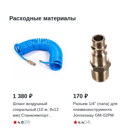
Расходные материалы
1 380 ₽
170 ₽
Шланг воздушный
Разъем 1/4" (папа) для
спиральный (10 м; 8х12
пневмоинструмента
мм) Станкоимпорт
Jonnesway GM-02PM
HS081210
4.8
4.4
(20)
(14)