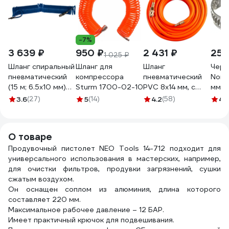
-7%
3 639 ₽
950 ₽
2 431 ₽
25 
1 025 ₽
Шланг спиральный
Шланг для
Шланг
Черв
пневматический
компрессора
пневматический
Nord
(15 м; 6.5x10 мм)
Sturm 1700-02-10
PVC 8x14 мм, с
мм, 
NEO Tools 12-072
быстросъемными
900
3.6
(27)
5
(14)
4.2
(58)
4.
фитингами, 20 м
AV Steel AV-
700220
О товаре
Продувочный пистолет NEO Tools 14-712 подходит для
универсального использования в мастерских, например,
для очистки фильтров, продувки загрязнений, сушки
сжатым воздухом.
Он оснащен соплом из алюминия, длина которого
составляет 220 мм.
Максимальное рабочее давление – 12 БАР.
Имеет практичный крючок для подвешивания.