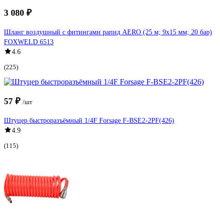
3 080 ₽
Шланг воздушный с фитингами рапид AERO (25 м; 9x15 мм; 20 бар)
FOXWELD 6513
4.6
(225)
57 ₽
/шт
Штуцер быстроразъёмный 1/4F Forsage F-BSE2-2PF(426)
4.9
(115)