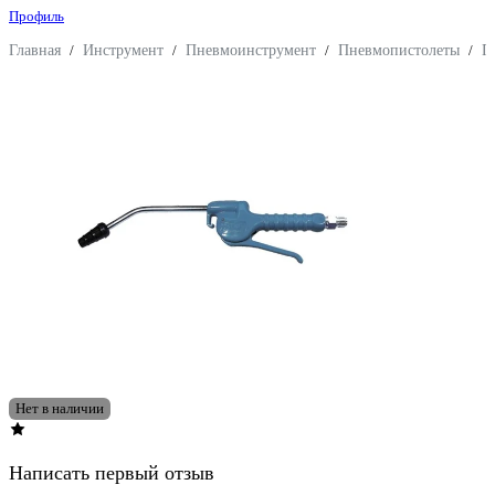
Профиль
Главная
/
Инструмент
/
Пневмоинструмент
/
Пневмопистолеты
/
П
Нет в наличии
Написать первый отзыв