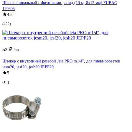
Шланг спиральный с фитингами рапид (10 м; 8x12 мм) FUBAG
170305
4.5
(422)
52 ₽
/шт
Штекер с внутренней резьбой Jeta PRO m1/4", для пневморозеток
jesm20, jesf20, jesh20 JEPF20
5
(18)