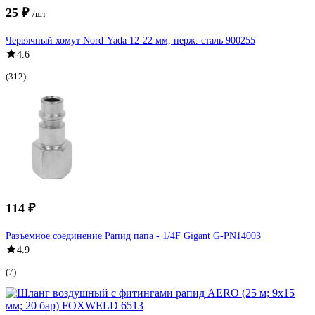
25 ₽
/шт
Червячный хомут Nord-Yada 12-22 мм, нерж. сталь 900255
4.6
(312)
114 ₽
Разъемное соединение Рапид папа - 1/4F Gigant G-PN14003
4.9
(7)