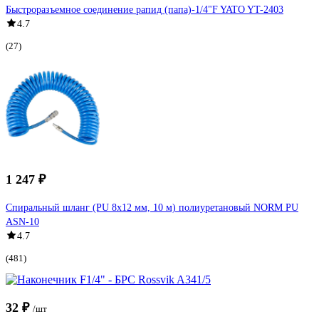
Быстроразъемное соединение рапид (папа)-1/4"F YATO YT-2403
4.7
(27)
1 247 ₽
Спиральный шланг (PU 8x12 мм, 10 м) полиуретановый NORM PU
ASN-10
4.7
(481)
32 ₽
/шт