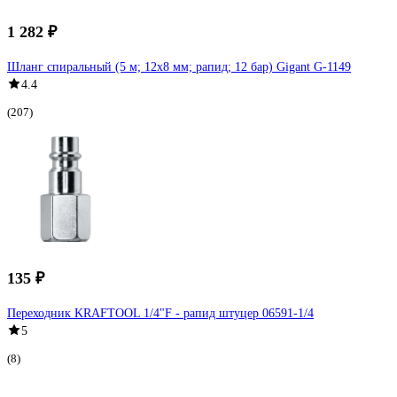
1 282 ₽
Шланг спиральный (5 м; 12х8 мм; рапид; 12 бар) Gigant G-1149
4.4
(207)
135 ₽
Переходник KRAFTOOL 1/4"F - рапид штуцер 06591-1/4
5
(8)