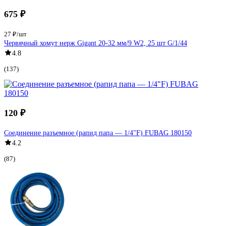
675 ₽
27 ₽/шт
Червячный хомут нерж Gigant 20-32 мм/9 W2, 25 шт G/1/44
4.8
(137)
120 ₽
Соединение разъемное (рапид папа — 1/4"F) FUBAG 180150
4.2
(87)