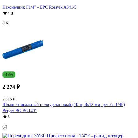
Наконечник F1/4" - БРС Rossvik A341/5
4.8
(16)
-13%
2 274 ₽
2 615 ₽
Шланг спиральный полиуретановый (10 м; 8x12 мм; резьба 1/4F)
Berger BG BG1401
5
(2)