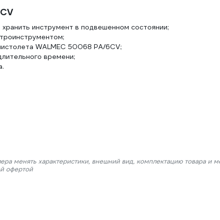
6CV
 хранить инструмент в подвешенном состоянии;
ктроинструментом;
 пистолета WALMEC 50068 РА/6CV;
длительного времени;
а.
лера менять характеристики, внешний вид, комплектацию товара и м
ой офертой