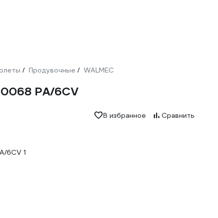
олеты
Продувочные
WALMEC
/
/
50068 РА/6CV
В избранное
Сравнить