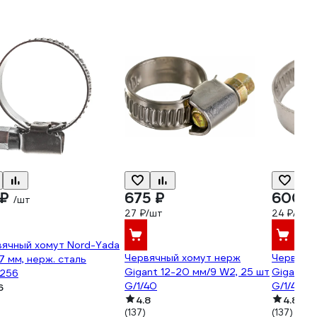
 ₽
675 ₽
600 ₽
/шт
27 ₽/шт
24 ₽/шт
вячный хомут Nord-Yada
Червячный хомут нерж
Червячн
7 мм, нерж. сталь
Gigant 12-20 мм/9 W2, 25 шт
Gigant 1
256
G/1/40
G/1/42
6
4.8
4.8
(137)
(137)