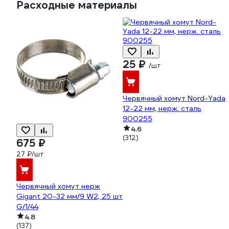
Расходные материалы
25 ₽
/шт
Червячный хомут Nord-Yada
12-22 мм, нерж. сталь
900255
4.6
(312)
675 ₽
27 ₽/шт
Червячный хомут нерж
Gigant 20-32 мм/9 W2, 25 шт
G/1/44
4.8
(137)