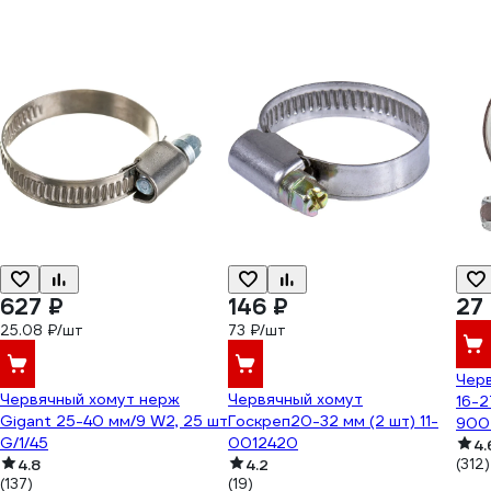
627 ₽
146 ₽
27
25.08 ₽/шт
73 ₽/шт
Чер
Червячный хомут нерж
Червячный хомут
16-2
Gigant 25-40 мм/9 W2, 25 шт
Госкреп20-32 мм (2 шт) 11-
900
G/1/45
0012420
4.
4.8
4.2
(312)
(137)
(19)