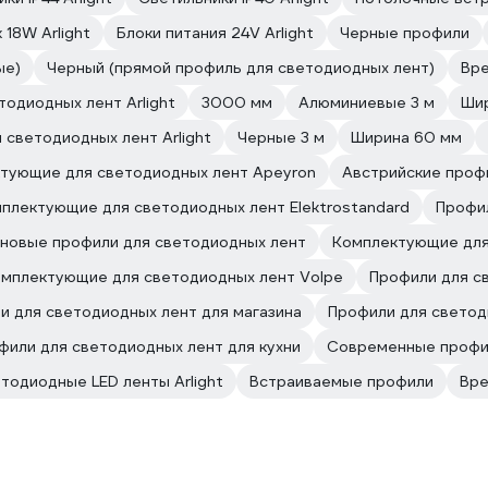
 18W Arlight
Блоки питания 24V Arlight
Черные профили
ые)
Черный (прямой профиль для светодиодных лент)
Вре
одиодных лент Arlight
3000 мм
Алюминиевые 3 м
Ши
 светодиодных лент Arlight
Черные 3 м
Ширина 60 мм
тующие для светодиодных лент Apeyron
Австрийские проф
плектующие для светодиодных лент Elektrostandard
Профил
новые профили для светодиодных лент
Комплектующие для
мплектующие для светодиодных лент Volpe
Профили для св
и для светодиодных лент для магазина
Профили для светод
фили для светодиодных лент для кухни
Современные профил
тодиодные LED ленты Arlight
Встраиваемые профили
Вре