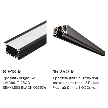
8 913 ₽
15 250 ₽
Профиль Arlight S2-
Профиль для монтажа под
LINIA69-F-2500
натяжной потолок ST-Luce
SEAMLESS BLACK 033534
Черный Длина 3 000мм
(Заглушки 2+2 в ком) ST luce
ST047.439.02