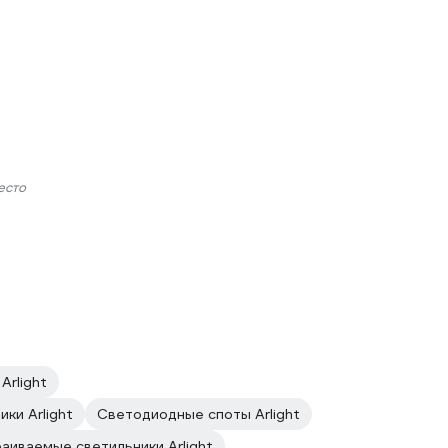
есто
Arlight
ки Arlight
Светодиодные споты Arlight
аиваемые светильники Arlight