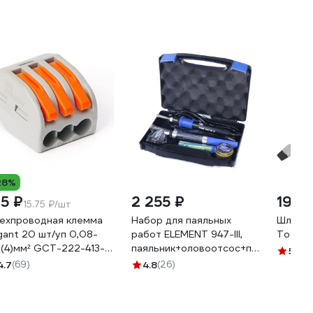
28%
15 ₽
2 255 ₽
199 
15.75 ₽/шт
ехпроводная клемма
Набор для паяльных
Шлицев
gant 20 шт/уп 0,08-
работ ELEMENT 947-III,
Tools 5
5(4)мм² GCT-222-413-
паяльник+оловоотсос+пинцет+очис
5
(23)
16758
4.7
(69)
4.8
(26)