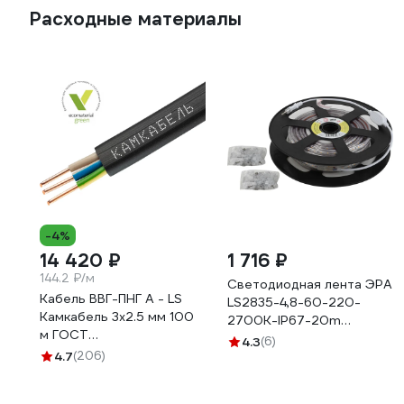
Расходные материалы
-4%
14 420 ₽
1 716 ₽
144.2 ₽/м
Светодиодная лента ЭРА
Кабель ВВГ-ПНГ А - LS
LS2835-4,8-60-220-
Камкабель 3x2.5 мм 100
2700К-IP67-20m
м ГОСТ
Б0043094
4.3
(6)
1157К30HG00070А0100М
4.7
(206)