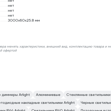
нет
нет
нет
нет
3000х60х25.8 мм
лера менять характеристики, внешний вид, комплектацию товара и м
ой офертой
 диммеры Arlight
Алюминиевые
Стеклянные светильники 
тодиодные накладные светильники Arlight
Черные светильни
ки IP44 Arlight
Светильники IP40 Arlight
Потолочные встр