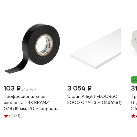
-
103 ₽
3 054 ₽
3
5.15 ₽/м
Профессиональная
Экран Arlight FLOOR60-
Тр
изолента ПВХ KRANZ
3000 OPAL 3 м 046416(1)
Gi
0,18х19 мм, 20 м, черная
2,
KR-09-2806
20
5
(571)