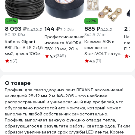
-15%
-27%
8 093 ₽
144 ₽
685 ₽
2 2
9 472 ₽
7.2 ₽/м
942 ₽
80.93 ₽/м
342.5 ₽/шт
Профессиональная
Набо
Кабель Gigant
Клеммы АКБ в
изолента AVIORA
паял
ВВГ-Пнг А LS 2x1,5
комплекте
ПВХ, 19 мм, 20 м,
ELEME
мм2, длина 100м
StartVOLT латунь,
черная 305-030
паял
4.7
(349)
4.
ГОСТ GCAB-03
болт, 10 мм SBT
5
(7)
4.2
(11)
1675
004
О товаре
Профиль для светодиодных лент REXANT алюминиевый
накладной 28x12 мм 2 м 146-205 - это наиболее
распространенный и универсальный вид профилей, что
обусловлено простотой его монтажа, который может
выполнить любой собственник самостоятельно.
Профиль выполняет важную функцию отвода тепла,
образующегося в результате работы светодиодов. Таким
образом увеличивается срок службы LED ленты. Кроме