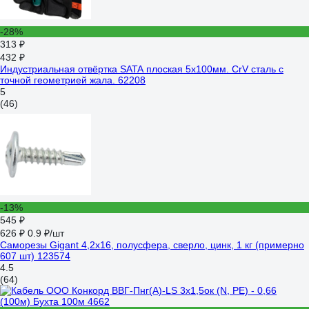
-28%
313 ₽
432 ₽
Индустриальная отвёртка SATA плоская 5x100мм. CrV сталь с
точной геометрией жала. 62208
5
(46)
-13%
545 ₽
626 ₽
0.9 ₽/шт
Саморезы Gigant 4,2x16, полусфера, сверло, цинк, 1 кг (примерно
607 шт) 123574
4.5
(64)