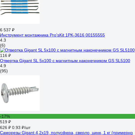
6 537 ₽
Инструмент монтажника Pro'sKit 1PK-3616 00155555
4.3
(6)
116 ₽
Отвертка Gigant SL 5x100 с магнитным наконечником GS SL5100
4.9
(95)
-17%
519 ₽
626 ₽
0.93 ₽/шт
Саморезы Gigant 4,2x19, полусфера, сверло, цинк, 1 кг (примерно