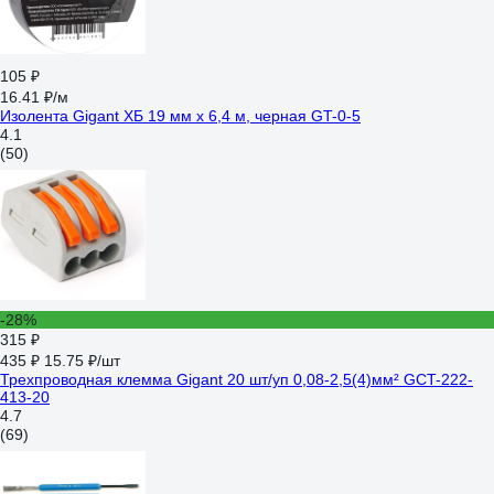
105 ₽
16.41 ₽/м
Изолента Gigant ХБ 19 мм х 6,4 м, черная GT-0-5
4.1
(50)
-28%
315 ₽
435 ₽
15.75 ₽/шт
Трехпроводная клемма Gigant 20 шт/уп 0,08-2,5(4)мм² GCT-222-
413-20
4.7
(69)