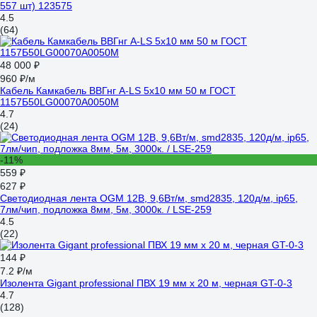
557 шт) 123575
4.5
(64)
48 000 ₽
960 ₽/м
Кабель Камкабель ВВГнг А-LS 5x10 мм 50 м ГОСТ
1157Б50LG00070А0050М
4.7
(24)
-11%
559 ₽
627 ₽
Светодиодная лента OGM 12В, 9,6Вт/м, smd2835, 120д/м, ip65,
7лм/чип, подложка 8мм, 5м, 3000к. / LSE-259
4.5
(22)
144 ₽
7.2 ₽/м
Изолента Gigant professional ПВХ 19 мм х 20 м, черная GT-0-3
4.7
(128)