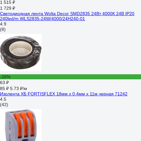
1 515 ₽
1 729 ₽
Светодиодная лента Wolta Decor SMD2835 24Вт 4000К 24В IP20
240led/m WLS2835-24W/4000/24H240-01
4.9
(8)
-26%
63 ₽
85 ₽
5.73 ₽/м
Изолента ХБ FORTISFLEX 18мм х 0.4мм х 11м черная 71242
4.5
(42)