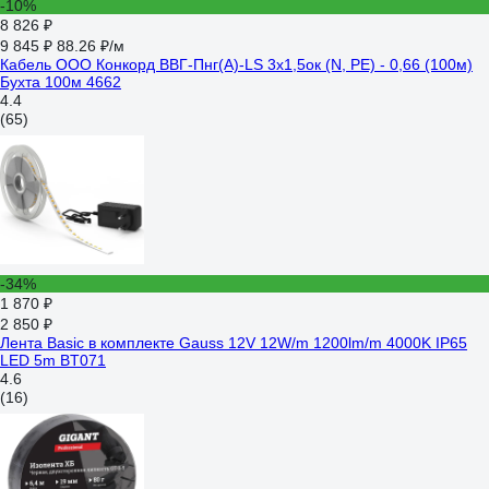
-10%
8 826 ₽
9 845 ₽
88.26 ₽/м
Кабель ООО Конкорд ВВГ-Пнг(А)-LS 3x1,5ок (N, PE) - 0,66 (100м)
Бухта 100м 4662
4.4
(65)
-34%
1 870 ₽
2 850 ₽
Лента Basic в комплекте Gauss 12V 12W/m 1200lm/m 4000K IP65
LED 5m BT071
4.6
(16)