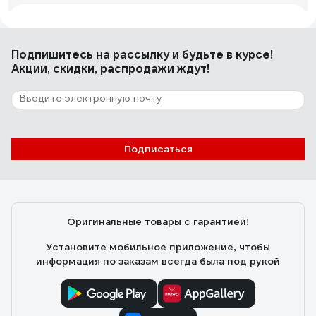
Михаил Л.
14.04.2022
работает
Подпишитесь
на рассылку
и будьте в курсе!
Акции, скидки, распродажи ждут!
11 отзывов
Отзыв о карболитовом патроне IEK Пкб14-
04-К11 Е14, с кольцом черный EPK21-04-
02-K01
Подписаться
Алексей М.
27.11.2024
Соотношение цена - качество в пользу патрона.
Контакты сделаны качественно.
Оригинальные товары с гарантией!
Установите мобильное приложение, чтобы
информация по заказам всегда была под рукой