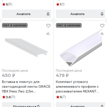
16x16мм, 1м 146-402-1
3010B
5
(8)
1
(1)
Аналоги
Аналоги
Нет в наличии
Нет в наличии
Последняя цена
Последняя цена
450 ₽
479 ₽
Вставка в плинтус для
Комплект углового
светодиодной ленты GRACE
алюминиевого профиля с
ПВХ Рико Лео 2,5м
рассеивателем REXANT
Полупрозрачный
16x16мм, 2 м 146-402
3.6
(11)
5
(7)
УТ000017957
Подписаться
Аналоги