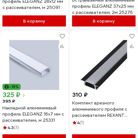
Встраиваемый алюминиевый
профиль ELEGANZ 28x12 мм
профиль ELEGANZ 37x25 мм
с рассеивателем, м 25091
с рассеивателем, 2м 25276
В корзину
В корзину
-18%
325 ₽
310 ₽
395 ₽
Комплект врезного
Накладной алюминиевый
алюминиевого профиля с
профиль ELEGANZ 16x7 мм с
рассеивателем REXANT
рассеивателем, м 25331
22x6мм, 1м, черный 146-405-
4
(1)
4.3
(3)
2