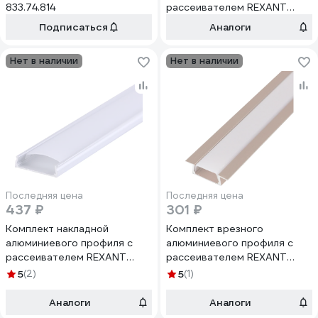
833.74.814
рассеивателем REXANT
16x12мм, 1м, 146-401-1
Подписаться
Аналоги
Нет в наличии
Нет в наличии
Последняя цена
Последняя цена
437 ₽
301 ₽
Комплект накладной
Комплект врезного
алюминиевого профиля с
алюминиевого профиля с
рассеивателем REXANT
рассеивателем REXANT
24x6мм, 2м, 146-403
22x6мм, 1м, розовое золото
5
(2)
5
(1)
146-405-3
Аналоги
Аналоги