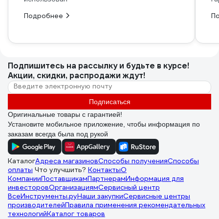
Подробнее
П
Подпишитесь
на рассылку
и будьте в курсе!
Акции, скидки, распродажи ждут!
Подписаться
Оригинальные товары с гарантией!
Установите мобильное приложение, чтобы информация по
заказам всегда была под рукой
Каталог
Адреса магазинов
Способы получения
Способы
оплаты
Что улучшить?
Контакты
О
Компании
Поставщикам
Партнерам
Информация для
инвесторов
Организациям
Сервисный центр
ВсеИнструменты.ру
Наши закупки
Сервисные центры
производителей
Правила применения рекомендательных
технологий
Каталог товаров