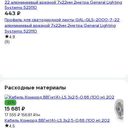
443 ₽
Профиль для светодиодной ленты GAL-GLS-2000-7-22
алюминиевый врезной 7х22мм 2метра General Lighting
Systems 523110
4
4.9
(9)
А
tr
(1
Расходные материалы
-11%
15 681 ₽
17 555 ₽
156.81 ₽/м
Кабель Конкорд ВВГнг(А)-LS 3х2,5-0,66 (100 м) 202
4.5