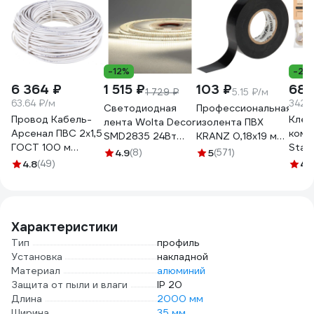
-12%
-27
6 364 ₽
1 515 ₽
103 ₽
685
1 729 ₽
5.15 ₽/м
63.64 ₽/м
342.
Светодиодная
Профессиональная
Провод Кабель-
Клем
лента Wolta Decor
изолента ПВХ
Арсенал ПВС 2х1,5
комп
SMD2835 24Вт
KRANZ 0,18х19 мм,
ГОСТ 100 м
Star
4000К 24В IP20
20 м, черная KR-
4.9
(8)
5
(571)
KARS-51178
болт
4.8
(49)
240led/m
09-2806
4.
004
WLS2835-
24W/4000/24H240-
01
Характеристики
Тип
профиль
Установка
накладной
Материал
алюминий
Защита от пыли и влаги
IP 20
Длина
2000 мм
Ширина
35 мм