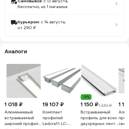
Самовывоз:
c 13 августа,
бесплатно
, из 1 магазина
Курьером:
c 14 августа,
от 290 ₽
Аналоги
-5%
1 018 ₽
19 107 ₽
1 150 ₽
1 18
1 210 ₽
Алюминиевый
Комплект
Встраиваемый
Алюм
встраиваемый
профилей
профиль для всех
проф
широкий профиль,
Ledcraft LC-
двухрядных лент
свет