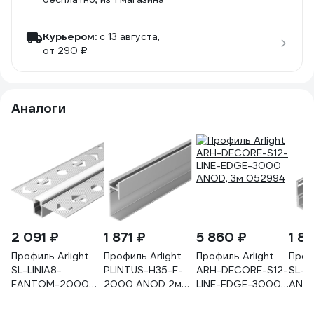
Курьером:
c 13 августа,
от 290 ₽
Аналоги
2 091 ₽
1 871 ₽
5 860 ₽
1 81
Профиль Arlight
Профиль Arlight
Профиль Arlight
Проф
SL-LINIA8-
PLINTUS-H35-F-
ARH-DECORE-S12-
SL-M
FANTOM-2000
2000 ANOD 2м
LINE-EDGE-3000
ANOD
ANOD 034986 2м
046858
ANOD, 3м 052994