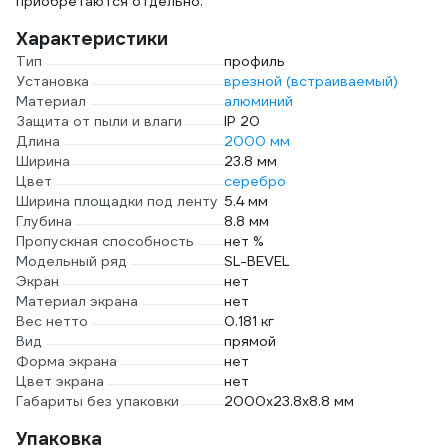
приобретаются отдельно.
Характеристики
Тип
профиль
Установка
врезной (встраиваемый)
Материал
алюминий
Защита от пыли и влаги
IP 20
Длина
2000 мм
Ширина
23.8 мм
Цвет
серебро
Ширина площадки под ленту
5.4 мм
Глубина
8.8 мм
Пропускная способность
нет %
Модельный ряд
SL-BEVEL
Экран
нет
Материал экрана
нет
Вес нетто
0.181 кг
Вид
прямой
Форма экрана
нет
Цвет экрана
нет
Габариты без упаковки
2000х23.8х8.8 мм
Упаковка