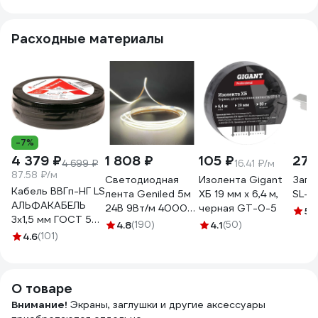
Расходные материалы
-7%
4 379 ₽
1 808 ₽
105 ₽
275
4 699 ₽
16.41 ₽/м
87.58 ₽/м
Светодиодная
Изолента Gigant
Заглу
Кабель ВВГп-НГ LS
лента Geniled 5м
ХБ 19 мм х 6,4 м,
SL-B
АЛЬФАКАБЕЛЬ
24В 9Вт/м 4000К
черная GT-0-5
5
(1
3х1,5 мм ГОСТ 50
COB нейтральная
4.8
(190)
4.1
(50)
м 05190
4.6
(101)
дневная
подсветка 320
led/m IP33 5мм
03610
О товаре
Внимание!
Экраны, заглушки и другие аксессуары