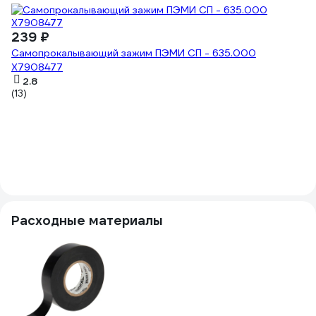
239 ₽
3
Самопрокалывающий зажим ПЭМИ СП - 635.000
О
X7908477
пр
2.8
(13)
S
(5
Расходные материалы
1
C
4x