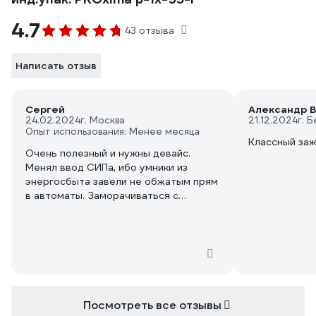
4.7
43 отзыва
Написать отзыв
Сергей
Александр В
24.02.2024
г. Москва
21.12.2024
г. 
Опыт использования: Менее месяца
Классный заж
Очень полезный и нужны девайс.
Менял ввод СИПа, ибо умники из
энергосбыта завели не обжатым прям
в автоматы. Заморачиваться с
красивой укладкой СИП в щитке не
стал, поставил переход на обычную
медь. Сам зажим безопасный, в плане,
что наружная часть не под
напряжением, но для красоты позже
закрою каким-нибудь коробом.
Посмотреть все отзывы