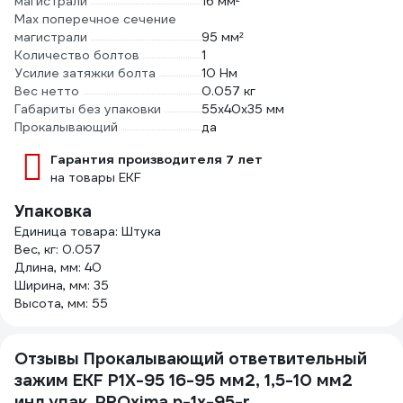
магистрали
16 мм²
Мах поперечное сечение
магистрали
95 мм²
Количество болтов
1
Усилие затяжки болта
10 Нм
Вес нетто
0.057 кг
Габариты без упаковки
55х40х35 мм
Прокалывающий
да
Гарантия производителя 7 лет
на товары EKF
Упаковка
Единица товара: Штука
Вес, кг: 0.057
Длина, мм: 40
Ширина, мм: 35
Высота, мм: 55
Отзывы Прокалывающий ответвительный
зажим EKF P1X-95 16-95 мм2, 1,5-10 мм2
инд.упак. PROxima p-1x-95-r