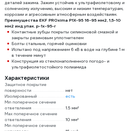
деталей зажима. Зажим устойчив к ультрафиолетовому и
солнечному излучению, высоким и низким температурам,
коррозии и агрессивным атмосферным воздействиям.
Преимущества EKF PROxima P1X-95 16-95 мм2, 1,5-10
мм2 инд.упак. p-1x-95-r
Контактные зубцы покрыты силиконовой смазкой и
закрыты резиновым уплотнителем
Болты стальные, горячей оцинковки
Испытано под напряжением 6 кВ в воде на глубине 1 м
в течение минут
Конструкция из стеклонаполненного погодо- и
ультрафиолетостойкого полиамида
Характеристики
Защитное покрытие
поверхности
нет
Изолированный
есть
Min поперечное сечение
ответвления
1.5 мм²
Мах поперечное сечение
ответвления
10 мм²
Min поперечное сечение