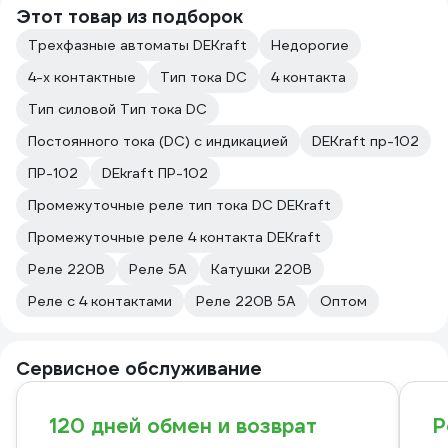
Этот товар из подборок
Трехфазные автоматы DEKraft
Недорогие
4-х контактные
Тип тока DC
4 контакта
Тип силовой Тип тока DC
Постоянного тока (DC) с индикацией
DEKraft пр-102
ПР-102
DEkraft ПР-102
Промежуточные реле тип тока DC DEKraft
Промежуточные реле 4 контакта DEKraft
Реле 220В
Реле 5А
Катушки 220В
Реле с 4 контактами
Реле 220В 5А
Оптом
Сервисное обслуживание
120 дней обмен и возврат
Р