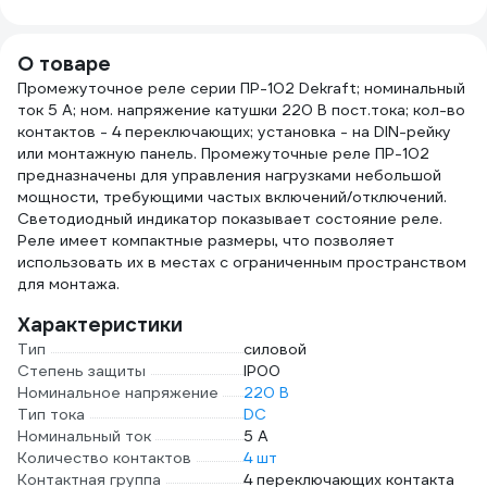
OZ10264L20
О товаре
Промежуточное реле серии ПР-102 Dekraft; номинальный
ток 5 А; ном. напряжение катушки 220 В пост.тока; кол-во
контактов - 4 переключающих; установка - на DIN-рейку
или монтажную панель. Промежуточные реле ПР-102
предназначены для управления нагрузками небольшой
мощности, требующими частых включений/отключений.
Светодиодный индикатор показывает состояние реле.
Реле имеет компактные размеры, что позволяет
использовать их в местах с ограниченным пространством
для монтажа.
Характеристики
Тип
силовой
Степень защиты
IP00
Номинальное напряжение
220 В
Тип тока
DC
Номинальный ток
5 А
Количество контактов
4 шт
Контактная группа
4 переключающих контакта