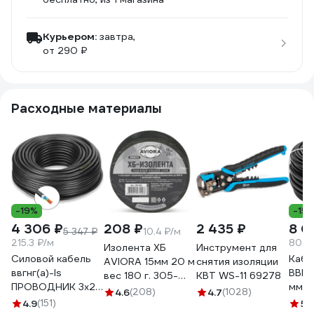
Курьером:
завтра,
от 290 ₽
Расходные материалы
-19%
-15
4 306 ₽
208 ₽
2 435 ₽
8 0
5 347 ₽
10.4 ₽/м
215.3 ₽/м
80.9
Изолента ХБ
Инструмент для
Силовой кабель
Кабе
AVIORA 15мм 20 м
снятия изоляции
ввгнг(a)-ls
ВВГ-П
вес 180 г. 305-
КВТ WS-11 69278
ПРОВОДНИК 3x2.5
мм2,
065
4.6
(208)
4.7
(1028)
мм2, 20м
ГОС
4.9
(151)
5
(