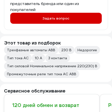
представитель бренда или один из
покупателей
Задать вопрос
Этот товар из подборок
Трехфазные автоматы ABB
230 В
Недорогие
Тип тока AC
10 А
3 контакта
Тип силовой Номинальное напряжение 220(230) В
Промежуточные реле тип тока AC ABB
Сервисное обслуживание
120 дней обмен и возврат
Р