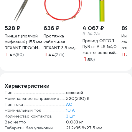
528 ₽
636 ₽
4 067 ₽
89 
81.34 ₽/м
Пинцет (прямой,
Протяжка
Инди
Провод ОРЕОЛ
рифленый) 155 мм
кабельная
свет
ПуВ нг А LS 1х4,0
REXANT ПРОФИ
REXANT 3.5 мм,
отве
желто-зеленый
12-0365
мини УЗК в бухте,
220В
4.5
(80)
4.4
(275)
3.
50м 00-
стеклопруток, 5м
5
(6)
00001843
красная 47-1005
Характеристики
Тип
силовой
Номинальное напряжение
220(230) В
Тип тока
AC
Номинальный ток
10 А
Количество контактов
3 шт
Вес нетто
0.033 кг
Габариты без упаковки
21.2х35.6х27.5 мм