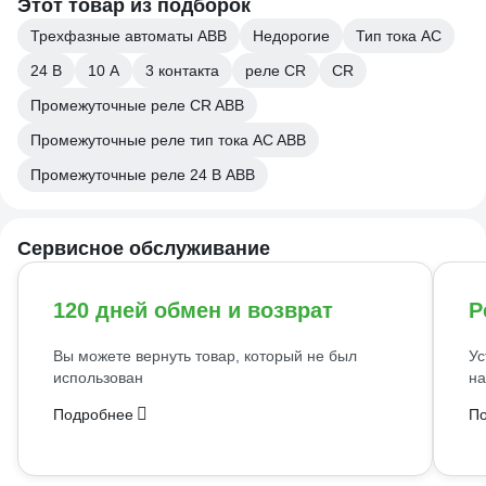
Этот товар из подборок
Трехфазные автоматы ABB
Недорогие
Тип тока AC
24 В
10 А
3 контакта
реле CR
CR
Промежуточные реле CR ABB
Промежуточные реле тип тока AC ABB
Промежуточные реле 24 В ABB
Сервисное обслуживание
120 дней обмен и возврат
Р
Вы можете вернуть товар, который не был
Ус
использован
на
Подробнее
П