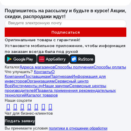
Подпишитесь
на рассылку
и будьте в курсе! Акции,
скидки, распродажи ждут!
Подписаться
Оригинальные товары с гарантией!
Установите мобильное приложение, чтобы информация
по заказам всегда была под рукой
Каталог
Адреса магазинов
Способы получения
Способы оплаты
Что улучшить?
Контакты
О
Компании
Поставщикам
Партнерам
Информация для
инвесторов
Организациям
Сервисный центр
ВсеИнструменты.ру
Наши закупки
Сервисные центры
производителей
Правила применения рекомендательных
технологий
Каталог товаров
Наши соцсети
Чат для бизнес-клиентов
Подать заявку
Вы принимаете условия
политики в отношении обработки