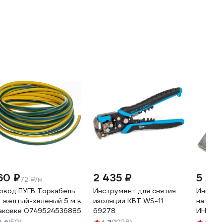
60 ₽
2 435 ₽
5 27
72 ₽/м
овод ПУГВ Торкабель
Инструмент для снятия
Инстру
5 желтый-зеленый 5 м в
изоляции КВТ WS-11
натяже
аковке 0749524536885
69278
ИНТу 