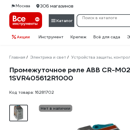
306 магазинов
Москва
Каталог
Акции
Инструмент
Крепеж
Всё для сада
Э
Главная
Электрика и свет
Устройства защиты, контрол
/
/
Промежуточное реле ABB CR-M024D
1SVR405612R1000
Код товара:
16281702
Нет в наличии