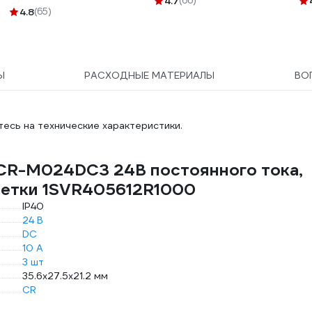
4.7
(66)
54679
4.8
(65)
Ы
РАСХОДНЫЕ МАТЕРИАЛЫ
ВО
есь на технические характеристики.
 CR-M024DC3 24В постоянного тока,
озетки 1SVR405612R1000
IP40
24 В
DC
10 А
3 шт
35.6х27.5х21.2 мм
CR