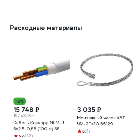
Расходные материалы
-5%
15 748 ₽
3 035 ₽
157.48 ₽/м
Монтажный чулок КВТ
Кабель Конкорд NUM-J
ЧМ-20/30 65129
3х2,5-0,66 (100 м) 36
5
(2)
4.4
(22)