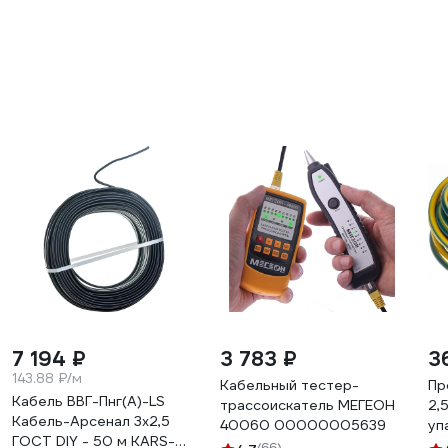
7 194 ₽
3 783 ₽
3
143.88 ₽/м
Кабельный тестер-
Пр
Кабель ВВГ-Пнг(A)-LS
трассоискатель МЕГЕОН
2,
Кабель-Арсенал 3х2,5
40060 00000005639
уп
ГОСТ DIY - 50 м KARS-