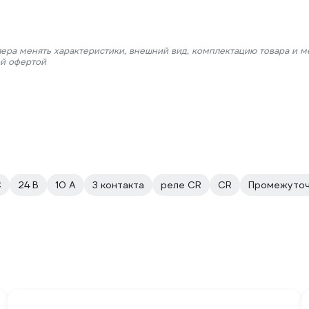
лера менять характеристики, внешний вид, комплектацию товара и м
ой офертой
C
24 В
10 А
3 контакта
реле CR
CR
Промежуточ