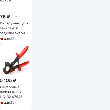
78 ₽
/шт
Инструмент для
зачистки и
заделки витой
пары КВТ PD-04
4.8
(22)
85739
5 105 ₽
Секторные
ножницы КВТ
НС-32 47546
3.8
(28)