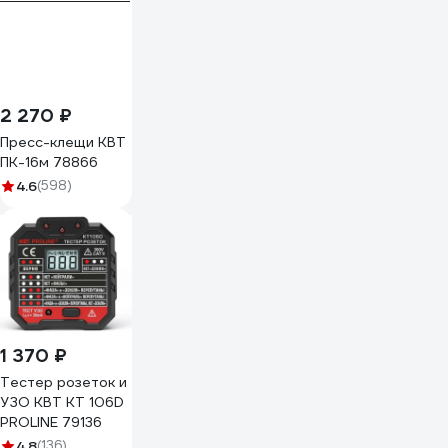
2 270 ₽
Пресс-клещи КВТ
ПК-16м 78866
4.6
(598)
1 370 ₽
Тестер розеток и
УЗО КВТ KT 106D
PROLINE 79136
4.8
(136)