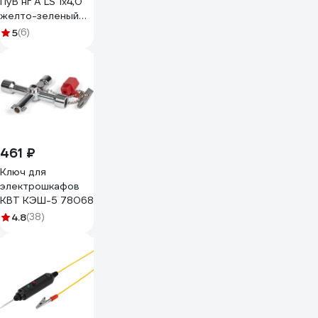
ПуВ нг А LS 1х4,0
желто-зеленый
50м 00-
5
(6)
00001843
461 ₽
Ключ для
электрошкафов
КВТ КЭШ-5 78068
4.8
(38)