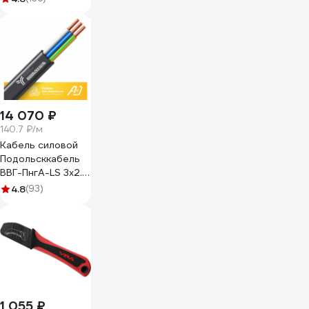
14 070 ₽
140.7 ₽/м
Кабель силовой
Подольсккабель
ВВГ-ПнгА-LS 3х2.5
N,PE 100м. 76061-
4.8
(93)
100
1 055 ₽