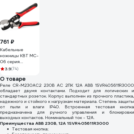
761 ₽
Кабельные
ножницы КВТ MC-
06 серия
ПРАКТИК для
3.9
(74)
резки проводов ∅
О товаре
до 15 мм с
Реле CR-M230AC2 230B AC 2ПК 12A ABB 1SVR405611R3000
функцией снятия
обладает двумя контактами. Подходит для логических и
изоляции 85934
стандартных розеток. Корпус выполнен из прочного пластика,
надежного и стойкого к нагрузкам материала. Степень защиты
от пыли и влаги IP40. Встроенная тестовая кнопка
предназначена для ручного управления и блокировки
выходных контактов. Номинальный ток - 12А.
Преимущества ABB 230B, 12A 1SVR405611R3000
Тестовая кнопка;