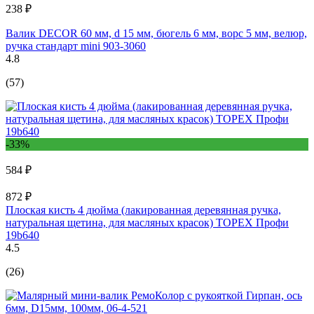
238 ₽
Валик DECOR 60 мм, d 15 мм, бюгель 6 мм, ворс 5 мм, велюр,
ручка стандарт mini 903-3060
4.8
(57)
-33%
584 ₽
872 ₽
Плоская кисть 4 дюйма (лакированная деревянная ручка,
натуральная щетина, для масляных красок) TOPEX Профи
19b640
4.5
(26)