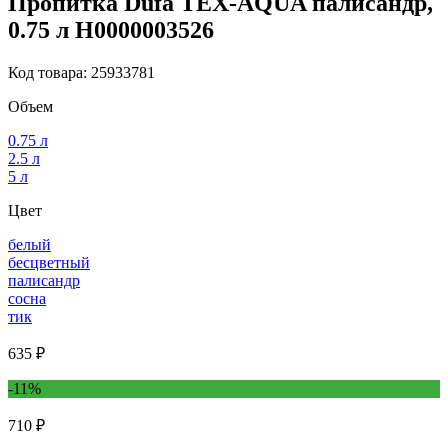
Пропитка Dufa TEX-AQUA палисандр,
0.75 л Н0000003526
Код товара: 25933781
Объем
0.75 л
2.5 л
5 л
Цвет
белый
бесцветный
палисандр
сосна
тик
635 ₽
-11%
710 ₽