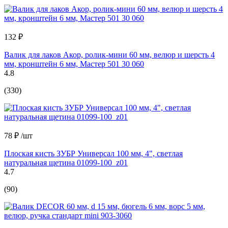
132 ₽
Валик для лаков Акор, ролик-мини 60 мм, велюр и шерсть 4
мм, кронштейн 6 мм, Мастер 501 30 060
4.8
(330)
78 ₽
/шт
Плоская кисть ЗУБР Универсал 100 мм, 4", светлая
натуральная щетина 01099-100_z01
4.7
(90)