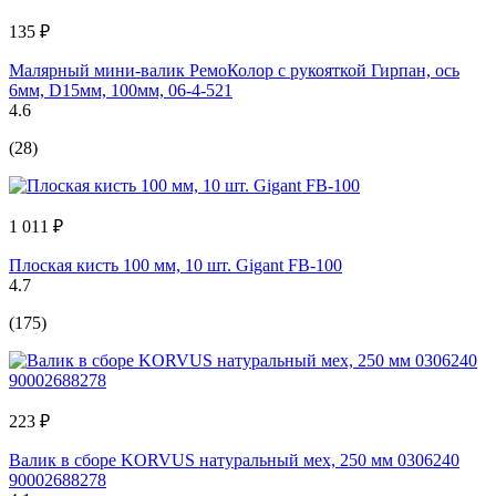
135 ₽
Малярный мини-валик РемоКолор с рукояткой Гирпан, ось
6мм, D15мм, 100мм, 06-4-521
4.6
(28)
1 011 ₽
Плоская кисть 100 мм, 10 шт. Gigant FB-100
4.7
(175)
223 ₽
Валик в сборе KORVUS натуральный мех, 250 мм 0306240
90002688278