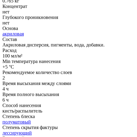
0.765 кг
Концентрат
нет
Глубокого проникновения
нет
Основа
акриловая
Состав
Акриловая дисперсия, пигменты, вода, добавки.
Расход
100 мл/м²
Min температура нанесения
+5 °С
Рекомендуемое количество слоев
2
Время высыхания между слоями
4 ч
Время полного высыхания
6 ч
Способ нанесения
кисть/распылитель
Степень блеска
полуматовый
Степень скрытия фактуры
лессирующий