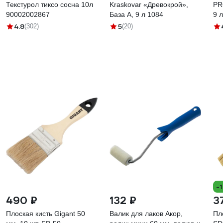
Текстурол тиксо сосна 10л
Kraskovar «Древокрой»,
PR
90002002867
База А, 9 л 1084
9 
4.8
5
(302)
(20)
-
490 ₽
132 ₽
3
Плоская кисть Gigant 50
Валик для лаков Акор,
Пло