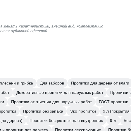
ра менять характеристики, внешний вид, комплектацию
ляется публичной офертой
плесени и грибка
Для заборов
Пропитки для дерева от влаги
работ
Декоративные пропитки для наружных работ
Пропитки 
ги
Пропитки от гниения для наружных работ
ГОСТ пропитки
пропитки
Пропитки без запаха
Эко пропитки
9 л (покрытия
для дерева)
Пропитки бесцветные для внутренних
9 кг
Бес
и и пропитки для паркета
Пропитки лессирующие
Пропитки б