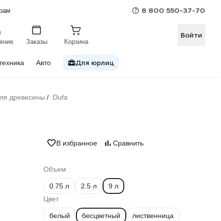
8 800 550-37-70
рам
Войти
ение
Заказы
Корзина
Для юрлиц
техника
Авто
для древесины
Dufa
/
В избранное
Сравнить
Объем
0.75 л
2.5 л
9 л
Цвет
белый
бесцветный
лиственница