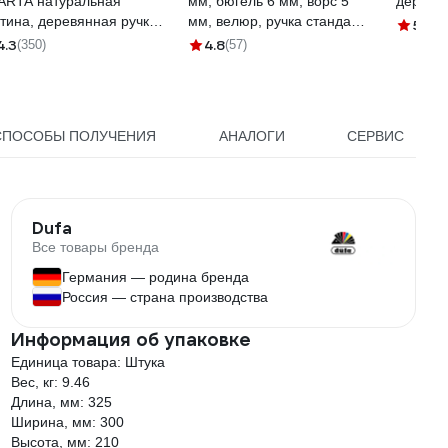
ARTA натуральная
мм, бюгель 6 мм, ворс 5
деревя
тина, деревянная ручка
мм, велюр, ручка стандарт
5
(32)
4305
mini 903-3060
4.3
4.8
(350)
(57)
СПОСОБЫ ПОЛУЧЕНИЯ
АНАЛОГИ
СЕРВИС
Dufa
Все товары бренда
Германия — родина бренда
Россия — страна производства
Информация об упаковке
Единица товара: Штука
Вес, кг: 9.46
Длина, мм: 325
Ширина, мм: 300
Высота, мм: 210