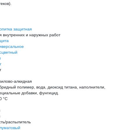
еков).
опитка защитная
я внутренних и наружных работ
щита
иверсальное
сцветный
л
г
т
рилово-алкидная
бридный полимер, вода, диоксид титана, наполнители,
ециальные добавки, фунгицид.
0 °С
ч
ч
сть/распылитель
луматовый