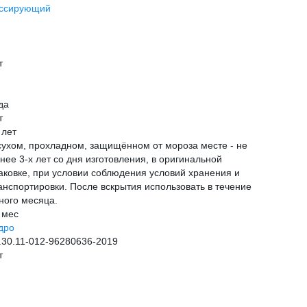
ссирующий
т
да
т
 лет
сухом, прохладном, защищённом от мороза месте - не
нее 3-х лет со дня изготовления, в оригинальной
аковке, при условии соблюдения условий хранения и
анспортировки. После вскрытия использовать в течение
ного месяца.
 мес
дро
.30.11-012-96280636-2019
т