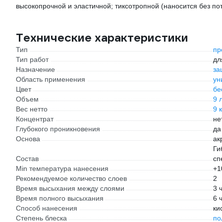
высокопрочной и эластичной; тиксотропной (наносится без пот
Технические характеристики
Тип
пр
Тип работ
дл
Назначение
за
Область применения
ун
Цвет
бе
Объем
9 
Вес нетто
9 к
Концентрат
не
Глубокого проникновения
да
Основа
ак
Ги
Состав
сп
Min температура нанесения
+1
Рекомендуемое количество слоев
2
Время высыхания между слоями
3 
Время полного высыхания
6 
Способ нанесения
ки
Степень блеска
по