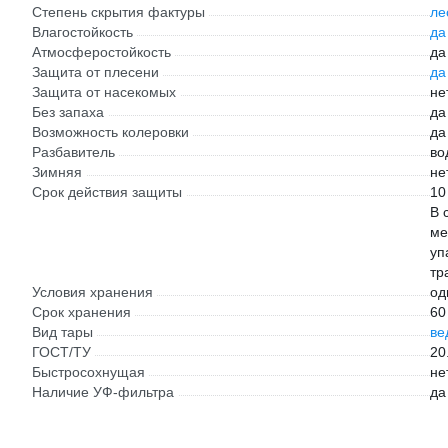
Степень скрытия фактуры
ле
Влагостойкость
да
Атмосферостойкость
да
Защита от плесени
да
Защита от насекомых
не
Без запаха
да
Возможность колеровки
да
Разбавитель
во
Зимняя
не
Срок действия защиты
10
В 
ме
уп
тр
Условия хранения
од
Срок хранения
60
Вид тары
ве
ГОСТ/ТУ
20
Быстросохнущая
не
Наличие УФ-фильтра
да