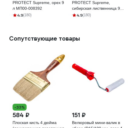
PROTECT Supreme, орех 9
PROTECT Supreme,
л МП00-008392
сибирская лиственница 9 л
МП00-008529
4.9
4.9
(180)
(180)
Сопутствующие товары
-33%
584 ₽
151 ₽
Плоская кисть 4 дюйма
Велюровый мини-валик в