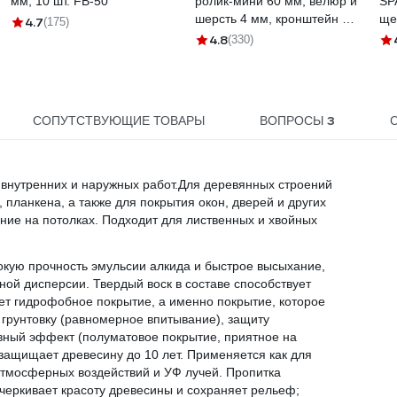
мм, 10 шт. FB-50
ролик-мини 60 мм, велюр и
SP
шерсть 4 мм, кронштейн 6
ще
4.7
(175)
мм, Мастер 501 30 060
82
4.8
(330)
3
СОПУТСТВУЮЩИЕ ТОВАРЫ
ВОПРОСЫ
 внутренних и наружных работ.Для деревянных строений
, планкена, а также для покрытия окон, дверей и других
ние на потолках. Подходит для лиственных и хвойных
сокую прочность эмульсии алкида и быстрое высыхание,
ной дисперсии. Твердый воск в составе способствует
т гидрофобное покрытие, а именно покрытие, которое
 грунтовку (равномерное впитывание), защиту
ивный эффект (полуматовое покрытие, приятное на
щищает древесину до 10 лет. Применяется как для
 атмосферных воздействий и УФ лучей. Пропитка
дчеркивает красоту древесины и сохраняет рельеф;