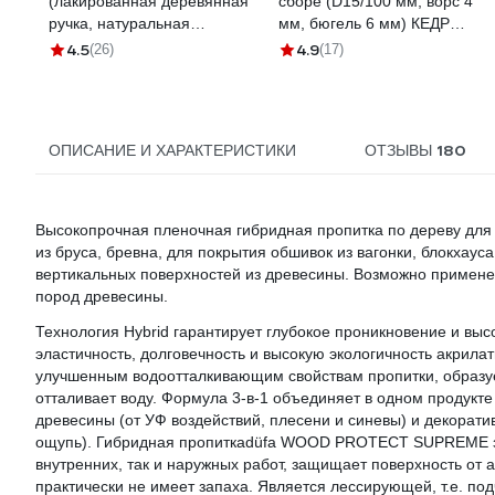
(лакированная деревянная
сборе (D15/100 мм, ворс 4
ручка, натуральная
мм, бюгель 6 мм) КЕДР
щетина, для масляных
043-1510 25948
4.5
4.9
(26)
(17)
красок) TOPEX Профи
19b640
180
ОПИСАНИЕ И ХАРАКТЕРИСТИКИ
ОТЗЫВЫ
Высокопрочная пленочная гибридная пропитка по дереву для
из бруса, бревна, для покрытия обшивок из вагонки, блокхауса
вертикальных поверхностей из древесины. Возможно примене
пород древесины.
Технология Hybrid гарантирует глубокое проникновение и вы
эластичность, долговечность и высокую экологичность акрилат
улучшенным водоотталкивающим свойствам пропитки, образуе
отталивает воду. Формула 3-в-1 объединяет в одном продукте
древесины (от УФ воздействий, плесени и синевы) и декорат
ощупь). Гибридная пропиткаdüfa WOOD PROTECT SUPREME за
внутренних, так и наружных работ, защищает поверхность от
практически не имеет запаха. Является лессирующей, т.е. по