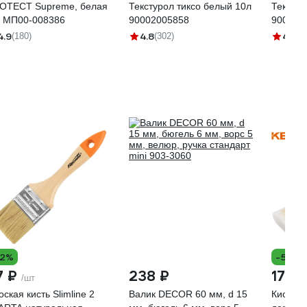
OTECT Supreme, белая
Текстурол тиксо белый 10л
Текстур
л МП00-008386
90002005858
900020
4.9
4.8
4.8
(180)
(302)
(3
12%
-52%
7 ₽
238 ₽
176 
/шт
ская кисть Slimline 2
Валик DECOR 60 мм, d 15
Кисть K