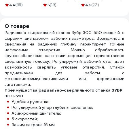
мм Makita D-71124
Skole 6шт (3-8мм)
станков ЗУБР
58-м
4.4
(69)
5
(19)
4.9
(22)
SH2-6
29084-16_z01
паз 1
в ме
760
О товаре
Радиально-сверлильный станок Зубр ЗСС-550 мощный, с
широким диапазоном рабочих параметров. Возможность
сверления на заданную глубину гарантирует точные
несквозные отверстия. Можно обрабатывать
крупногабаритные заготовки перемещая горизонтально
сверлильную головку. Регулируемый рабочий стол дает
возможность сверлить угловые отверстия. Станок
предназначен для работы с
металлическими,пластиковыми или деревянными
заготовками.
Преимущества радиально-сверлильного станка ЗУБР
ЗСС-550
Удобная рукоятка;
Регулируемый упор глубины сверления;
Асинхронный двигатель;
5 скоростей;
Зажим патрона 16 мм;