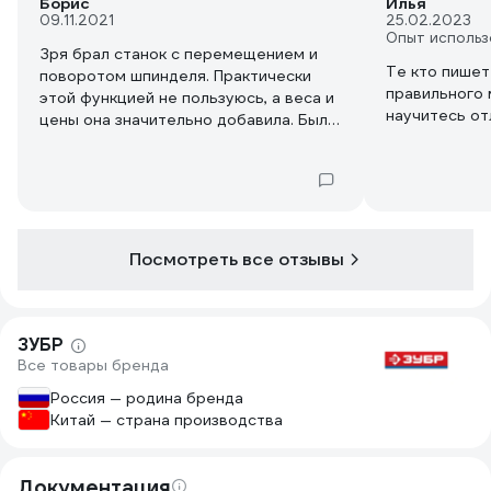
Борис
Илья
09.11.2021
25.02.2023
Опыт использ
Зря брал станок с перемещением и
Те кто пишет
поворотом шпинделя. Практически
правильного 
этой функцией не пользуюсь, а веса и
научитесь от
цены она значительно добавила. Было
бы неплохо иметь лазерный указатель
или хотя бы место для его установки,
а то пришлось выкручиваться самому.
Посмотреть все отзывы
ЗУБР
Все товары бренда
Россия — родина бренда
Китай — страна производства
Документация