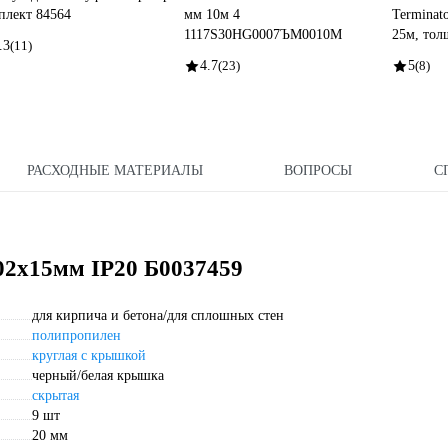
плект 84564
мм 10м 4
Terminato
1117S30HG0007ЪM0010М
25м, тол
.3
(11)
4.7
(23)
5
(8)
РАСХОДНЫЕ МАТЕРИАЛЫ
ВОПРОСЫ
С
02х15мм IP20 Б0037459
для кирпича и бетона/для сплошных стен
полипропилен
круглая с крышкой
черный/белая крышка
скрытая
9 шт
20 мм