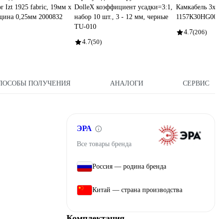
r Izt 1925 fabric, 19мм х
DolleX коэффициент усадки=3:1,
Камкабель 3x
щина 0,25мм 2000832
набор 10 шт., 3 - 12 мм, черные
1157К30HG00
TU-010
4.7
(206)
4.7
(50)
ПОСОБЫ ПОЛУЧЕНИЯ
АНАЛОГИ
СЕРВИС
ЭРА
Все товары бренда
Россия — родина бренда
Китай — страна производства
Комплектация