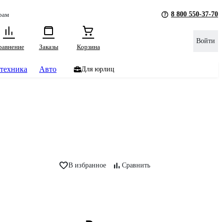
8 800 550-37-70
рам
Войти
равнение
Заказы
Корзина
техника
Авто
Для юрлиц
В избранное
Сравнить