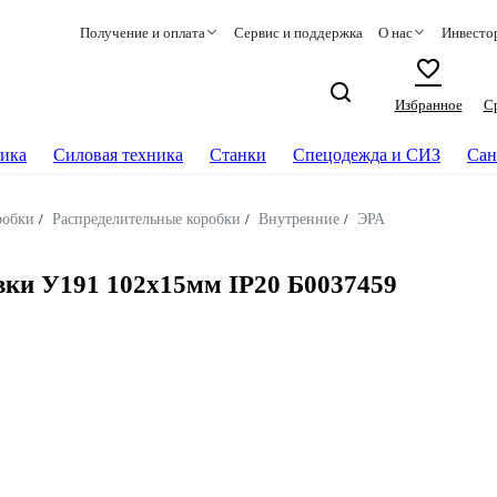
Получение и оплата
Сервис и поддержка
О нас
Инвесто
Избранное
С
ика
Силовая техника
Станки
Спецодежда и СИЗ
Сан
робки
/
Распределительные коробки
/
Внутренние
/
ЭРА
вки У191 102х15мм IP20 Б0037459