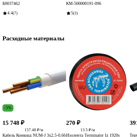
Б0037462
КМ-500000191-096
4.4
(7)
5
(3)
Расходные материалы
-5%
15 748 ₽
270 ₽
39
157.48 ₽/м
13.5 ₽/м
Кабель Конкорд NUM-J 3х2,5-0,66
Изолента Terminator Iz 1920s
Тер