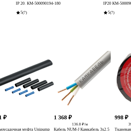
IP 20. КМ-500090194-180
IP20 КМ-50009
5
(7)
5
(7)
1 ₽
1 368 ₽
998 ₽
136.8 ₽/м
3
моусадочная муфта Unipump
Кабель NUM-J Камкабель 3x2.5
Тканевая