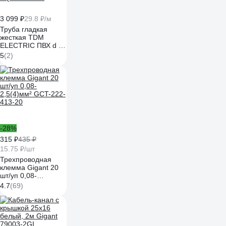
3 099 ₽
29.8 ₽/м
Труба гладкая
жесткая TDM
ELECTRIC ПВХ d 16
длина 2 м упак. 52
5
(2)
шт. индивид.
штрихкод, серая
SQ0404-0011
-28%
315 ₽
435 ₽
15.75 ₽/шт
Трехпроводная
клемма Gigant 20
шт/уп 0,08-
2,5(4)мм² GCT-222-
4.7
(69)
413-20