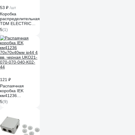
53 ₽
/шт
Коробка
распределительная
TDM ELECTRIC
75х75х28 ОП бук
5
(1)
IP40 SQ1401-0305
121 ₽
Распаячная
коробка IEK
км41236
70x70x40мм ip44 4
5
(9)
вв. черная UKO21-
070-070-040-K02-
44