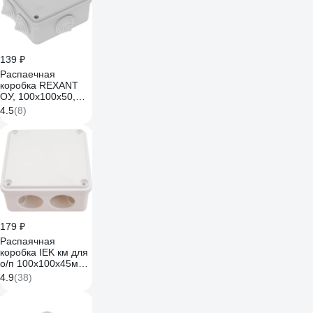
139 ₽
Распаечная
коробка REXANT
ОУ, 100x100x50,
винт IP44 28-3058
4.5
(8)
179 ₽
Распаячная
коробка IEK км для
о/п 100x100x45мм
ip44 6 вв. белая
4.9
(38)
UKO11-100-100-
045-K01-44