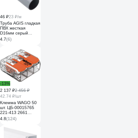
46 ₽
23 ₽/м
Труба AGIS гладкая
ПВХ жесткая
D16мм серый
Profile 2 м
4.7
(6)
70.03.01.16.200
-13%
2 137 ₽
2 456 ₽
42.74 ₽/шт
Клемма WAGO 50
шт. ЦБ-00015765
221-413 2661
102661
4.8
(124)