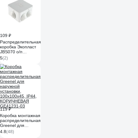
109 ₽
Распределительная
коробка Экопласт
JBS070 о/п
70х70х40, 6
5
(2)
выходов, IP44
44056HF
119 ₽
Коробка монтажная
распределительная
Greenel для
наружной
4.8
(48)
установки,