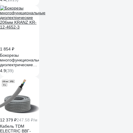
1 854 ₽
Бокорезы
многофункциональные
диэлектрические
206мм KRANZ KR-
4.9
(39)
12-4652-3
12 379 ₽
247.58 ₽/м
Кабель TDM
ELECTRIC ВВГ-