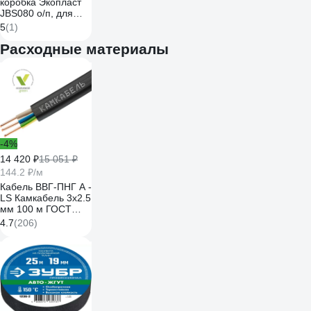
коробка Экопласт
JBS080 о/п, для
монтажного
5
(1)
пистолета
85x85x50 6 вых,
Расходные материалы
IP44 44066-1
-4%
14 420 ₽
15 051 ₽
144.2 ₽/м
Кабель ВВГ-ПНГ А -
LS Камкабель 3x2.5
мм 100 м ГОСТ
1157К30HG00070А0100М
4.7
(206)