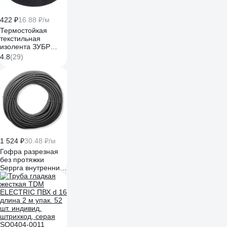
422 ₽
16.88 ₽/м
Термостойкая
текстильная
изолента ЗУБР
Авто-Жгут 19 мм х
4.8
(29)
25 м 1236-2
1 524 ₽
30.48 ₽/м
Гофра разрезная
без протяжки
Seppra внутренний
диаметр 10 мм,
длина 50 метров
106.1101.110