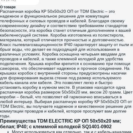
100 шт/уп 07-1303
О товаре
Распаячная коробка КР 50х50х20 ОП от TDM Electric – это
надежное и функциональное решение для коммутации
телефонных и силовых проводов и кабелей. Благодаря своему
современному дизайну и соответствию требованиям стандартов
безопасности, эта коробка станет отличным дополнением к вашей
кабеленесущей системе. Коробка изготовлена из полистирола,
материала, который отличается прочностью и долговечностью.
Класс пылевлагозащищенности IP40 гарантирует защиту от пыли и
брызг воды, что делает ее подходящей для использования в
различных условиях. Коробка оснащена четырьмя вводами для
проводов и кабелей, а также клеммной колодкой для удобства
подключения. Крышка коробки крепится к основанию при помощи
самореза, что обеспечивает надежное и прочное соединение. На
крышках коробок с внутренней стороны предусмотрены насечки
для формирования выреза стенки под размер используемого
кабель-канала или кабеля. Это позволяет легко и быстро
установить коробку в нужном месте. В упаковке находится одна
распаячная коробка размером 50х50х20 мм, весом 20 грамм. Цвет
коробки – белый, что позволяет ей гармонично вписываться в
любой интерьер. Выбирая распаячную коробку КР 50х50х20 ОП от
TDM Electric, вы получаете надежное и качественное решение для
коммутации проводов и кабелей, которое прослужит вам долгие
годы.
Преимущества TDM ELECTRIC КР ОП 50x50x20 мм;
белая; IP40; с клеммной колодкой SQ1401-0902
Могут использоваться как отдельно, так и с кабель-каналами