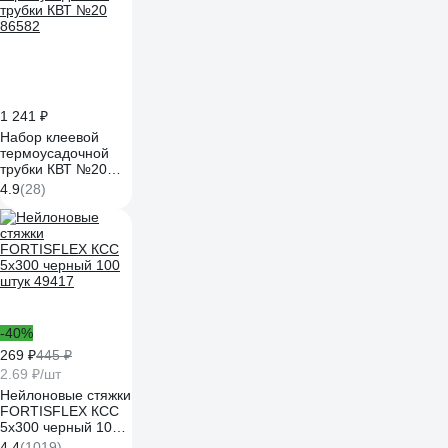
1 241 ₽
Набор клеевой
термоусадочной
трубки КВТ №20
86582
4.9
(28)
-40%
269 ₽
445 ₽
2.69 ₽/шт
Нейлоновые стяжки
FORTISFLEX КСС
5х300 черный 100
штук 49417
4.4
(1019)