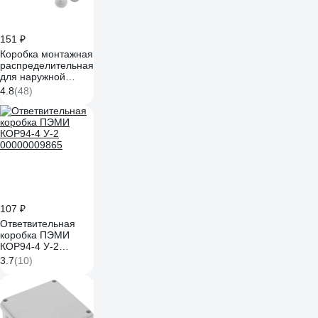
151 ₽
Коробка монтажная
распределительная
для наружной
установки Greenel
4.8
(48)
100х100х50мм,
IP44, СЕРАЯ
GE41233
107 ₽
Ответвительная
коробка ПЭМИ
КОР94-4 У-2
00000009865
3.7
(10)