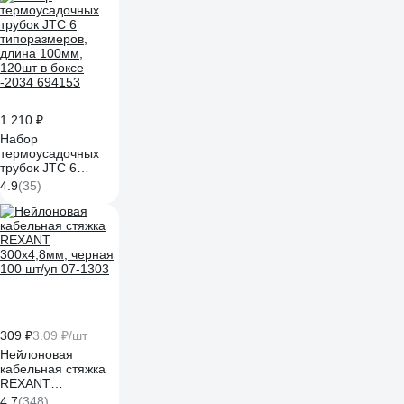
1 210 ₽
Набор
термоусадочных
трубок JTC 6
типоразмеров,
4.9
(35)
длина 100мм,
120шт в боксе
-2034 694153
309 ₽
3.09 ₽/шт
Нейлоновая
кабельная стяжка
REXANT
300x4,8мм, черная
4.7
(348)