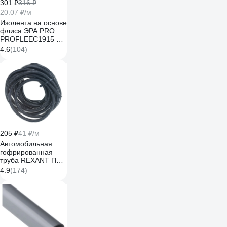
301 ₽
316 ₽
20.07 ₽/м
Изолента на основе
флиса ЭРА PRO
PROFLEEC1915 19
мм, 15 м, 0,3 мм,
4.6
(104)
черная Б0057181
205 ₽
41 ₽/м
Автомобильная
гофрированная
труба REXANT ПП,
6,8 мм, разрезная,
4.9
(174)
бухта 5 м/уп. 15-
0705