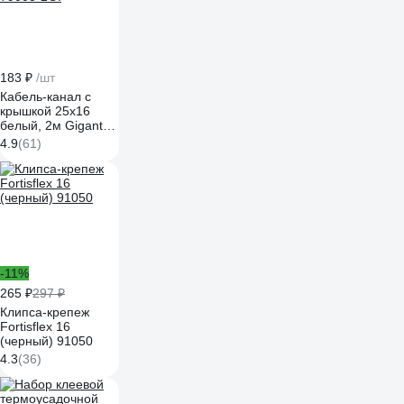
183 ₽
/шт
Кабель-канал с
крышкой 25х16
белый, 2м Gigant
79003-2GI
4.9
(61)
-11%
265 ₽
297 ₽
Клипса-крепеж
Fortisflex 16
(черный) 91050
4.3
(36)