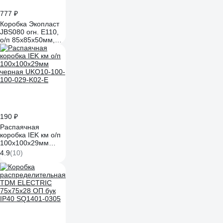
777 ₽
Коробка Экопласт
JBS080 огн. E110,
о/п 85x85x50мм,
без галогена, 6
вых., IP44, 6P,
(0,15-2,5 мм²), цвет
оранж. 43031HF
190 ₽
Распаячная
коробка IEK км о/п
100x100x29мм
черная UKO10-100-
4.9
(10)
100-029-K02-E