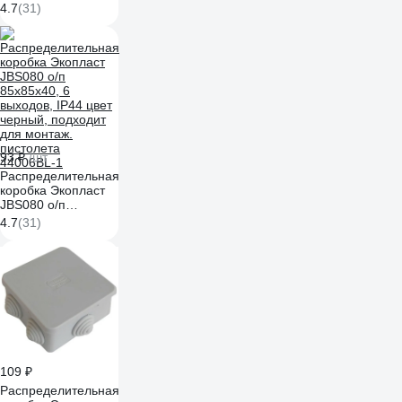
85x85x40, 6
4.7
(31)
выходов, IP44 цвет
белый, подходит
для монтаж.
пистолета 44006W-
1
93 ₽
/шт
Распределительная
коробка Экопласт
JBS080 о/п
85x85x40, 6
4.7
(31)
выходов, IP44 цвет
черный, подходит
для монтаж.
пистолета
44006BL-1
109 ₽
Распределительная