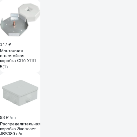
100х100х45, IP44,
КОРИЧНЕВАЯ
GE41231-03
147 ₽
Монтажная
огнестойкая
коробка СПб УПП-5
КМО А-IP41
5
(1)
999114397
93 ₽
/шт
Распределительная
коробка Экопласт
JBS080 о/п