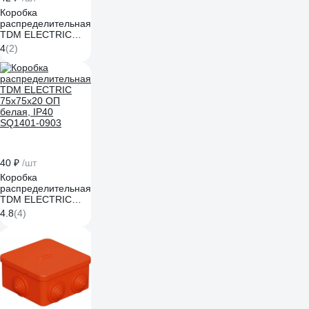
Коробка
распределительная
TDM ELECTRIC
75х75х20 ОП,
4
(2)
слоновая кость,
IP40 SQ1401-1803
40 ₽
/шт
Коробка
распределительная
TDM ELECTRIC
75х75х20 ОП
4.8
(4)
белая, IP40
SQ1401-0903