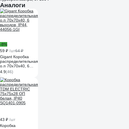
Аналоги
-8%
59 ₽
/шт
64 ₽
Gigant Коробка
распределительная
о.п 70х70х40, 6
выходов, IP44,
4.9
(46)
44056-1GI
43 ₽
/шт
Коробка