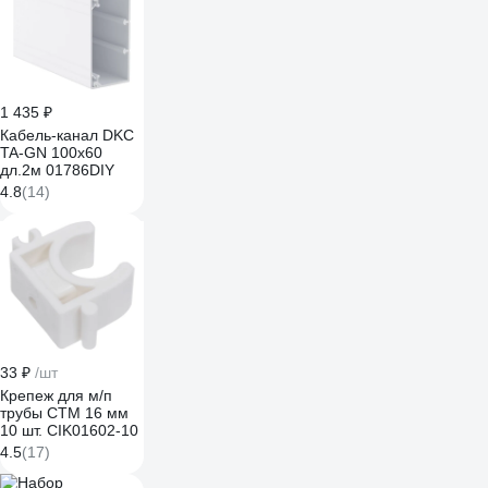
1 435 ₽
Кабель-канал DKC
TA-GN 100x60
дл.2м 01786DIY
4.8
(14)
33 ₽
/шт
Крепеж для м/п
трубы СТМ 16 мм
10 шт. CIK01602-10
4.5
(17)