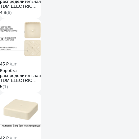
распределительная
TDM ELECTRIC
75х75х28 ОП
4.8
(6)
белая, IP40
SQ1401-0905
45 ₽
/шт
Коробка
распределительная
TDM ELECTRIC
75х75х28 ОП,
5
(1)
слоновая кость,
IP40 SQ1401-1805
42 ₽
/шт