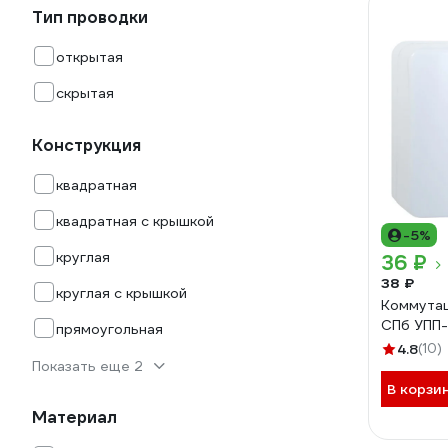
Тип проводки
открытая
скрытая
Конструкция
квадратная
квадратная с крышкой
-5%
круглая
36 ₽
38 ₽
круглая с крышкой
Коммутац
СПб УПП-
прямоугольная
4.8
(10)
Показать еще 2
В корзи
Материал