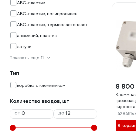
АБС-пластик
АБС-пластик, полипропилен
АБС-пластик, термоэластопласт
алюминий, пластик
латунь
Показать еще 11
Тип
коробка с клеммником
8 800
Клеммная
грозозащ
Количество вводов, шт
гидроста
от
до
уровня л
4284614
В корзи