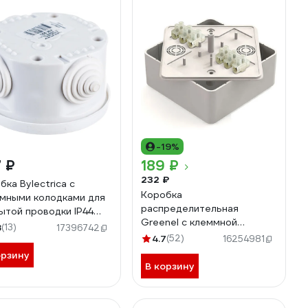
-19%
 ₽
189 ₽
232 ₽
бка Bylectrica с
Коробка
мными колодками для
распределительная
ытой проводки IP44
Greenel с клеммной
етр 74, высота 43,5
8
(13)
17396742
колодкой 100х100х44мм,
КМ-223
4.7
(52)
16254981
Белая GE41222-01
орзину
В корзину