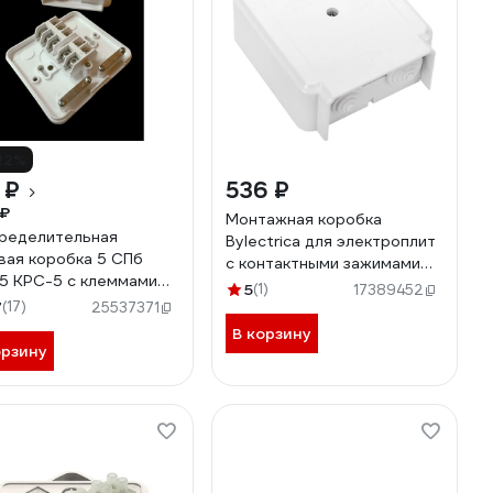
22%
 ₽
536 ₽
 ₽
Монтажная коробка
ределительная
Bylectrica для электроплит
вая коробка 5 СПб
с контактными зажимами
5 КРС-5 с клеммами
440В IP44, КМ-278
5
(1)
17389452
27554
7
(17)
25537371
В корзину
орзину