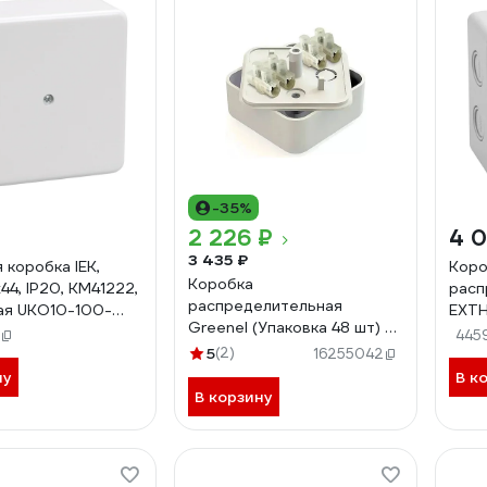
-35%
2 226 ₽
4 0
3 435 ₽
 коробка IEK,
Коро
Коробка
44, IP20, КМ41222,
расп
распределительная
ая UKO10-100-
EXTH
Greenel (Упаковка 48 шт) с
-K01
66, 
445
клеммной колодкой
5
(2)
клем
16255042
50х50х20, БЕЛАЯ
41А,
ну
В к
GE41206-01
В корзину
60-