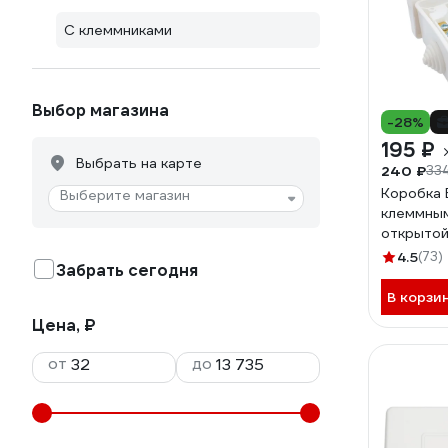
С клеммниками
Выбор магазина
-28%
195 ₽
Выбрать на карте
240 ₽
33
Коробка B
Выберите магазин
клеммным
открытой
80мм х 80
4.5
(73)
Забрать сегодня
КМ-222
В корзи
Цена, ₽
от
до