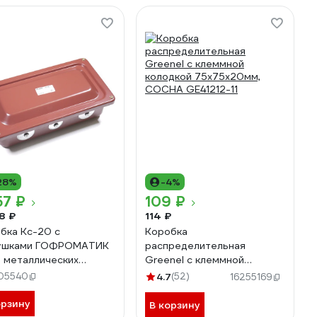
28%
-4%
57 ₽
109 ₽
8 ₽
114 ₽
бка Кс-20 с
Коробка
лушками ГОФРОМАТИК
распределительная
. металлических
Greenel с клеммной
ушек) zeta30329
колодкой 75x75x20мм,
05540
4.7
(52)
16255169
СОСНА GE41212-11
орзину
В корзину