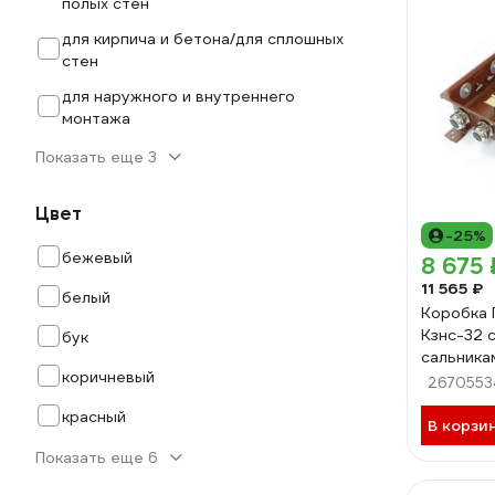
полых стен
для кирпича и бетона/для сплошных
стен
для наружного и внутреннего
монтажа
Показать еще 3
Цвет
-25%
бежевый
8 675 
11 565 ₽
белый
Коробка
Кзнс-32 
бук
сальника
коричневый
сальнико
2670553
красный
В корзи
Показать еще 6