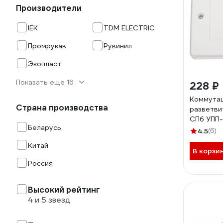
Производители
IEK
TDM ELECTRIC
Промрукав
Рувинил
Экопласт
Показать еще 16
228 ₽
Коммута
Страна производства
разветви
СПб УПП-
Беларусь
9992642
4.5
(6)
Китай
В корзи
Россия
Высокий рейтинг
4 и 5 звезд