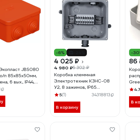
-6%
-24%
-3
4 025 ₽
86 
4 980 ₽
5 302 ₽
Экопласт JBS080
Коро
Коробка клеммная
, о/п 85x85x50мм,
расп
Электротехник КЗНС-08
на, 6 вых., IP44,
Gree
У2, 8 зажимов, IP65
2,5 мм²), цвет
коло
8
4.
(металлические вводы),
3001HF
Бела
5
(1)
34318813
ET002543
ну
В к
В корзину