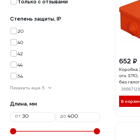
Только с отзывами
Степень защиты, IP
20
40
42
652 ₽
44
Коробка 
огн. E110
54
без галоге
Показать еще 5
3P, (0,15-
3666712
оранж. 4
В корзи
Длина, мм
от
до