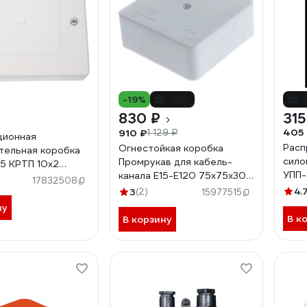
-19%
-26%
-
830 ₽
315
405
910 ₽
1 129 ₽
ционная
Расп
Огнестойкая коробка
тельная коробка
сило
Промрукав для кабель-
5 КРТП 10х2
УПП-
канала Е15-Е120 75х75х30
2
17832508
999
40-0450-FR1.5-4
4.
3
(2)
15977515
ну
В к
В корзину