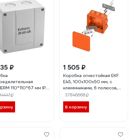
35 ₽
1 505 ₽
бка
Коробка огнестойкая EKF
ределительная
E45, 100x100x50 мм, с
ERM 110*110*67 мм IP
клеммниками, 6 полюсов,
серая, в комплекте с
0.5-10 мм2, IP55 HF plc-
94441
37846668
мным рядом 5х6 мм²,
kmfr-100-610
 JB-60-GR Extherm JB-
орзину
В корзину
GR