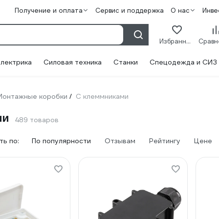
Получение и оплата
Сервис и поддержка
О нас
Инве
Избранное
лектрика
Силовая техника
Станки
Спецодежда и СИЗ
Монтажные коробки
С клеммниками
/
ми
489 товаров
ь по:
По популярности
Отзывам
Рейтингу
Цене