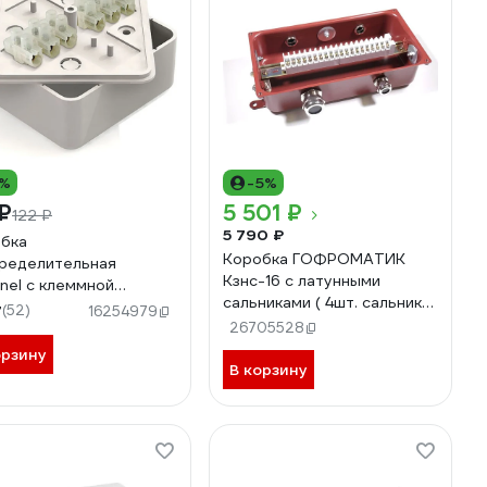
0%
-5%
₽
5 501 ₽
122 ₽
5 790 ₽
бка
Коробка ГОФРОМАТИК
ределительная
Кзнс-16 с латунными
nel с клеммной
сальниками ( 4шт. сальника)
дкой 75х75х28мм,
7
(52)
16254979
zeta30316
я GE41216-01
26705528
орзину
В корзину