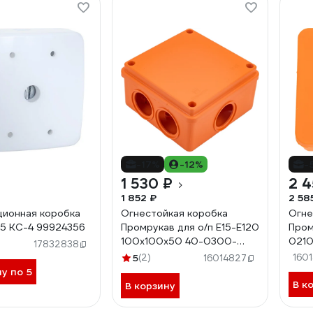
-17%
-12%
-
1 530 ₽
2 4
1 852 ₽
2 58
ионная коробка
Огнестойкая коробка
Огне
5 КС-4 99924356
Промрукав для о/п Е15-Е120
Пром
100х100х50 40-0300-
0210
17832838
FR1.5-4
80х8
5
(2)
160
16014827
ну по 5
В к
В корзину