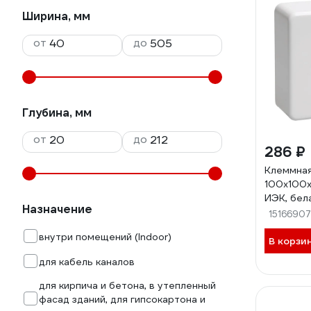
Ширина, мм
от
до
Глубина, мм
от
до
286 ₽
Клеммная
100x100x
ИЭК, бел
Назначение
100-044
15166907
внутри помещений (Indoor)
В корзи
для кабель каналов
для кирпича и бетона, в утепленный
фасад зданий, для гипсокартона и