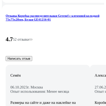
Отзывы Коробка распределительная Greenel с клеммной колодкой
75х75х28мм, Белая GE41216-01
4.7
52 отзыва
Написать отзыв
Семён
Алекса
06.10.2023
г. Москва
27.06.
Опыт использования: Менее месяца
Опыт и
Размеры на сайте и даже на наклейке на
Коробк