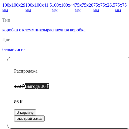
100х100х29
100х100х41,5
100х100х44
75x75x20
75х75х26,5
75х75х
мм
мм
мм
мм
мм
мм
Тип
коробка с клеммником
распаечная коробка
Цвет
белый
сосна
Распродажа
122 ₽
Выгода 36 ₽
86 ₽
В корзину
Быстрый заказ