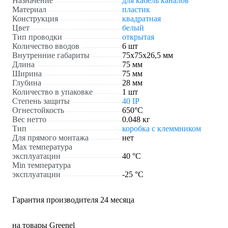
Назначение
для кабель каналов
Материал
пластик
Конструкция
квадратная
Цвет
белый
Тип проводки
открытая
Количество вводов
6 шт
Внутренние габариты
75х75х26,5 мм
Длина
75 мм
Ширина
75 мм
Глубина
28 мм
Количество в упаковке
1 шт
Степень защиты
40 IP
Огнестойкость
650°C
Вес нетто
0.048 кг
Тип
коробка с клеммником
Для прямого монтажа
нет
Max температура
эксплуатации
40 °С
Min температура
эксплуатации
-25 °С
Гарантия производителя 24 месяца
на товары Greenel