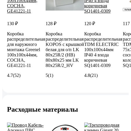
130 ₽
128 ₽
120 ₽
117
Коробка
Коробка
Коробка
Кор
распределительная
распределительная
распределительная
рас
для наружного
KOPOS с крышкой
TDM ELECTRIC
TD
монтажа Greenel
белая для о/п LK
100х100х44мм
75х
100х100х44мм,
80x25R/2 (HB)
IP40 4 входа
сос
СОСНА,
80x80x25 мм LK
коричневая
кол
GE41221-11
80x25R/2_HV
SQ1401-0309
SQ1
4.7
(52)
5
(1)
4.8
(21)
Расходные материалы