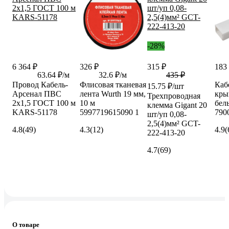
-28%
6 364 ₽
326 ₽
315 ₽
183
63.64 ₽/м
32.6 ₽/м
435 ₽
Провод Кабель-
Флисовая тканевая
Каб
15.75 ₽/шт
Арсенал ПВС
лента Wurth 19 мм,
кры
Трехпроводная
2х1,5 ГОСТ 100 м
10 м
бел
клемма Gigant 20
KARS-51178
5997719615090 1
790
шт/уп 0,08-
2,5(4)мм² GCT-
4.8
(49)
4.3
(12)
4.9
(
222-413-20
4.7
(69)
О товаре