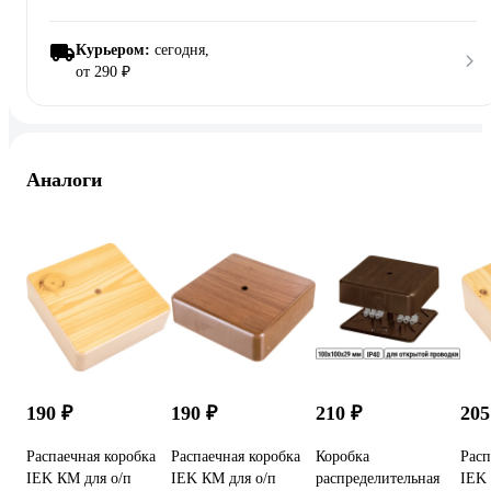
Курьером:
сегодня,
от 290 ₽
Аналоги
190 ₽
190 ₽
210 ₽
205
Распаечная коробка
Распаечная коробка
Коробка
Расп
IEK КМ для о/п
IEK КМ для о/п
распределительная
IEK 