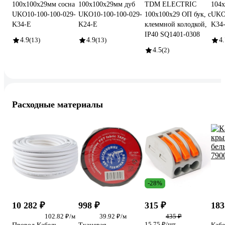
100x100x29мм сосна
100x100x29мм дуб
TDM ELECTRIC
104x
UKO10-100-100-029-
UKO10-100-100-029-
100х100х29 ОП бук, с
UKO
K34-E
K24-E
клеммной колодкой,
K34
IP40 SQ1401-0308
4.9
(13)
4.9
(13)
4.
4.5
(2)
Расходные материалы
-28%
10 282 ₽
998 ₽
315 ₽
18
102.82 ₽/м
39.92 ₽/м
435 ₽
15.75 ₽/шт