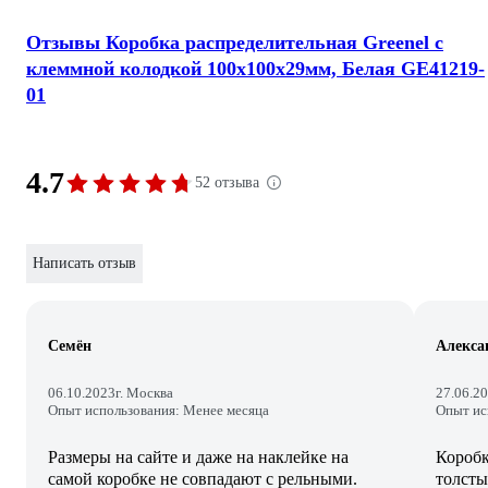
Отзывы Коробка распределительная Greenel с
клеммной колодкой 100х100х29мм, Белая GE41219-
01
4.7
52 отзыва
Написать отзыв
Семён
Алекса
06.10.2023
г. Москва
27.06.2
Опыт использования: Менее месяца
Опыт ис
Размеры на сайте и даже на наклейке на
Коробк
самой коробке не совпадают с рельными.
толсты