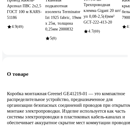
Провод Кабель-
Тканевая
Кабе
Трехпроводная
Арсенал ПВС 2х2,5
подкапотная
кры
клемма Gigant 20 шт/
ГОСТ 100 м KARS-
изолента Terminator
белы
уп 0,08-2,5(4)мм²
51186
Izt 1925 fabric, 19мм
7900
GCT-222-413-20
х 25м, толщина
4.9
(49)
4.
0,25мм 2000832
4.7
(69)
5
(8)
О товаре
Коробка монтажная Greenel GE41219-01 — это компактное
распределительное устройство, предназначенное для
организации безопасных соединений проводов при открыто
монтаже электропроводки. Изделие используется как часть
системы электропроводки в пластиковых кабель-каналах и
обеспечивает аккуратное скрытие мест коммутации проводов