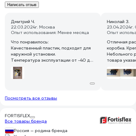
Написать отзыв
Дмитрий Ч.
Николай З.
22.03.2024
г. Москва
23.04.2024
г.
Опыт использования: Менее месяца
Опыт исполь
Что понравилось:
Отличная ра
Качественный пластик, подходит для
коробка. Кре
наружной установки.
Небольного р
Температура эксплуатации от -40 до
товара указа
+105С.
пришлось пок
Небольшой размер.
максимальным
Силиконовые прокладка и
уплотнители кабельных вводов.
На каждый ввод по три уплотнителя
(всего девять) для кабеля различного
Посмотреть все отзывы
диаметра.
Пять шурупов в комплекте (если один
потеряется).
FORTISFLEX
Все товары бренда
Можно брать.
Россия — родина бренда