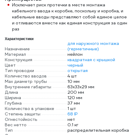
Исключает риск протечки в месте монтажа
кабельного ввода к коробке, поскольку и коробка, и
кабельные вводы представляют собой единое целое
и отливаются вместе как единая конструкция за один
раз
Характеристики
для наружного монтажа
Назначение
(герметичные)
Материал
нейлон
Конструкция
квадратная с крышкой
Цвет
черный
Тип проводки
открытая
Количество вводов
4 шт
Max диаметр трубы
10 мм
Внутренние габариты
63x33x29 мм
Длина
200 мм
Ширина
120 мм
Глубина
37 мм
Количество в упаковке
1 шт
Степень защиты
68 IP
Огнестойкость
нет
Вес нетто
0.1 кг
Тип
распределительная коробка