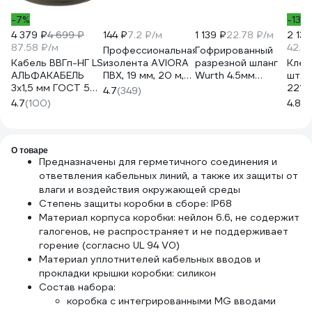
-7%
-13%
4 379 ₽
4 699 ₽
144 ₽
7.2 ₽/м
1 139 ₽
22.78 ₽/м
2 135
87.58 ₽/м
42.7
Профессиональная
Гофрированный
Кабель ВВГп-НГ LS
изолента AVIORA
разрезной шланг
Кле
АЛЬФАКАБЕЛЬ
ПВХ, 19 мм, 20 м,
Wurth 4.5мм
шт. 
3х1,5 мм ГОСТ 50
черная 305-030
(упаковка 50 м.)
221-
4.7
(349)
м 05190
1771990004092
1026
4.7
(100)
4.8
(1
50
О товаре
Предназначены для герметичного соединения и
ответвления кабельных линий, а также их защиты от
влаги и воздействия окружающей среды
Cтепень защиты коробки в сборе: IP68
Материал корпуса коробки: нейлон 6.6, не содержит
галогенов, не распространяет и не поддерживает
горение (согласно UL 94 V0)
Материал уплотнителей кабельных вводов и
прокладки крышки коробки: силикон
Состав набора:
коробка с интегрированными MG вводами