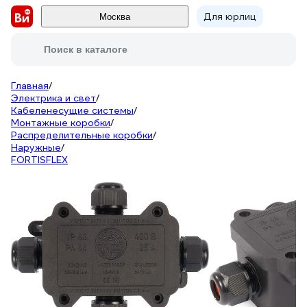
Для юрлиц
Москва
Поиск в каталоге
Главная
/
Электрика и свет
/
Кабеленесущие системы
/
Монтажные коробки
/
Распределительные коробки
/
Наружные
/
FORTISFLEX