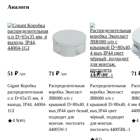
Аналоги
51 ₽
71 ₽
71 ₽
71
/шт
/шт
/шт
Gigant Коробка
Распределительная
Распределительная
Расп
распределительная
коробка Экопласт
коробка Экопласт
коро
о.п D=65х35 мм, 4
JBR080 о/п с
JBR080 о/п с
JBR0
выхода, IP44, 44004-
крышкой D=80x40, 4
крышкой D=80x40, 4
мм 4
1GI
вых,IP44 цвет белый,
вых,IP44 цвет
4400
подходит для
чёрный, подходит
4.9
(46)
4.
монтаж. пистолета
для монтаж.
44005W-1
пистолета 44005BL-1
4
(2)