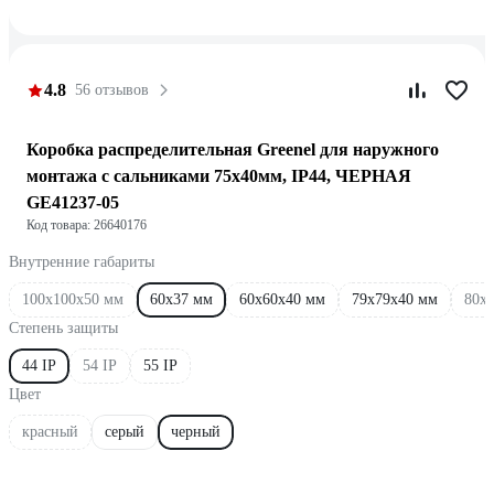
4.8
56 отзывов
Коробка распределительная Greenel для наружного
монтажа с сальниками 75х40мм, IP44, ЧЕРНАЯ
GE41237-05
Код товара: 26640176
Внутренние габариты
100х100х50 мм
60х37 мм
60х60х40 мм
79x79x40 мм
80х
Степень защиты
44 IP
54 IP
55 IP
Цвет
красный
серый
черный