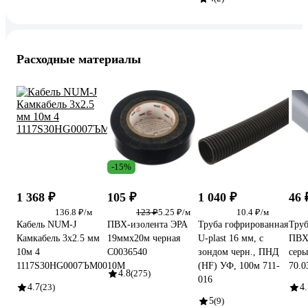
Расходные материалы
-15%
1 368 ₽
105 ₽
1 040 ₽
46 
136.8 ₽/м
123 ₽
5.25 ₽/м
10.4 ₽/м
Кабель NUM-J
ПВХ-изолента ЭРА
Труба гофрированная
Труб
Камкабель 3x2.5 мм
19ммх20м черная
U-plast 16 мм, с
ПВХ
10м 4
C0036540
зондом черн., ПНД
серы
1117S30HG0007ЪM0010М
(HF) УФ, 100м 711-
70.0
4.8
(275)
016
4.7
(23)
4.
5
(9)